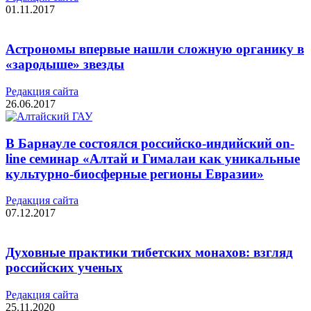
01.11.2017
Астрономы впервые нашли сложную органику в
«зародыше» звезды
Редакция cайта
26.06.2017
В Барнауле состоялся российско-индийский on-
line семинар «Алтай и Гималаи как уникальные
культурно-биосферные регионы Евразии»
Редакция cайта
07.12.2017
Духовные практики тибетских монахов: взгляд
российских ученых
Редакция cайта
25.11.2020