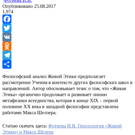
ㅤ
Фотиева И.В.
Опубликовано
25.08.2017
1,974
Facebook
Twitter
VK
Odnoklassniki
Telegram
Отправить
Философский анализ Живой Этики предполагает
рассмотрение Учения в контексте других философских школ и
направлений. Автор обосновывает тезис о том, что «Живая
Этика» органично продолжает и развивает линию
метафизики всеединства, которая в конце XIX – первой
половине XX века в западной философии представлена
работами Макса Шеллера.
Статью скачать здесь:
Фотиева И.В. Гносеология «Живой
Этики» и Макса Шелера