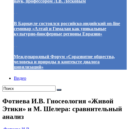
наук, профессором Л.В. Лесковым
. .
В Барнауле состоялся российско-индийский on-line
семинар «Алтай и Гималаи как уникальные
культурно-биосферные регионы Евразии»
. .
Международный Форум «Соразвитие общества,
человека и природы в контексте диалога
цивилизаций»
Видео
Фотиева И.В. Гносеология «Живой
Этики» и М. Шелера: сравнительный
анализ