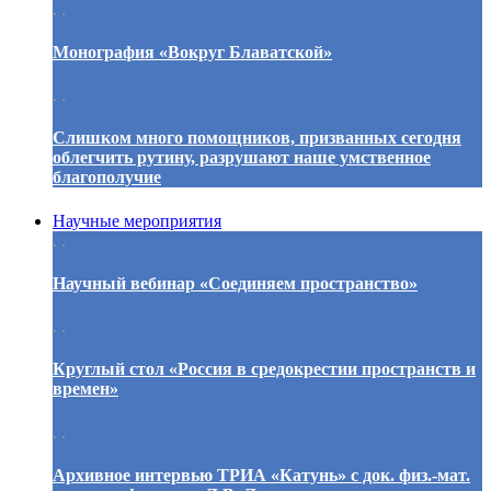
. .
Монография «Вокруг Блаватской»
. .
Слишком много помощников, призванных сегодня
облегчить рутину, разрушают наше умственное
благополучие
Научные мероприятия
. .
Научный вебинар «Соединяем пространство»
. .
Круглый стол «Россия в средокрестии пространств и
времен»
. .
Архивное интервью ТРИА «Катунь» с док. физ.-мат.