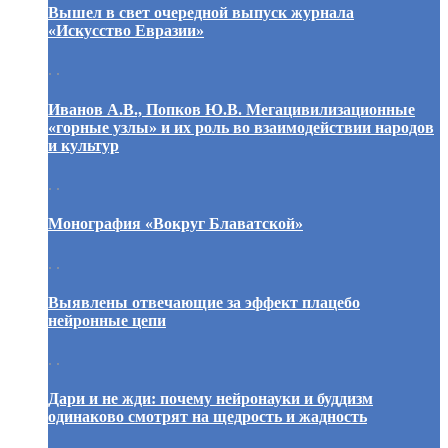
Вышел в свет очередной выпуск журнала
«Искусство Евразии»
. .
Иванов А.В., Попков Ю.В. Мегацивилизационные
«горные узлы» и их роль во взаимодействии народов
и культур
. .
Монография «Вокруг Блаватской»
. .
Выявлены отвечающие за эффект плацебо
нейронные цепи
. .
Дари и не жди: почему нейронауки и буддизм
одинаково смотрят на щедрость и жадность