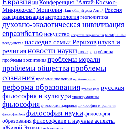
Евразия
Конференция "Алтай-Космос-
ИИ
Микрокосм"
Монголия
Россия
Наш общий дом Алтай
как цивилизация
антропология
геополитика
духовно-экологическая цивилизация
евразийство
искусство
метафизика
искусство визуализации
наука и
наследие семьи Рерихов
всеединства
новости науки
религия
ноосфера
община
проблемы морали
проблемы воспитания
проблемы
проблемы общества
сознания
проблемы эволюции
проблемы этики
реформа образования
русская
русская идея
философия и культура
трансгуманизм
философия
философия здоровья
философия и религия
философия науки
философия
философия йоги
философские и научные аспекты
образования
«Живой Этики»
цифровизация