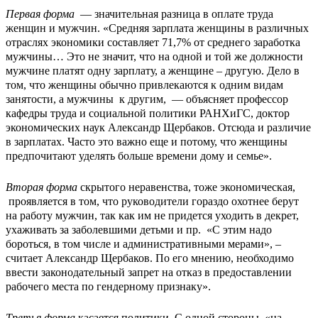
Первая форма
— значительная разница в оплате труда
женщин и мужчин. «Средняя зарплата женщины в различных
отраслях экономики составляет 71,7% от среднего заработка
мужчины… Это не значит, что на одной и той же должности
мужчине платят одну зарплату, а женщине – другую. Дело в
том, что женщины обычно привлекаются к одним видам
занятости, а мужчины к другим, — объясняет профессор
кафедры труда и социальной политики РАНХиГС, доктор
экономических наук Александр Щербаков. Отсюда и различие
в зарплатах. Часто это важно еще и потому, что женщины
предпочитают уделять больше времени дому и семье».
Вторая форма
скрытого неравенства, тоже экономическая,
проявляется в том, что руководители гораздо охотнее берут
на работу мужчин, так как им не придется уходить в декрет,
ухаживать за заболевшими детьми и пр. «С этим надо
бороться, в том числе и административными мерами», –
считает Александр Щербаков. По его мнению, необходимо
ввести законодательный запрет на отказ в предоставлении
рабочего места по гендерному признаку».
Третья форма
касается политики. С одной стороны, «на