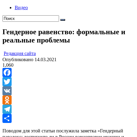
Видео
Гендерное равенство: формальные и
реальные проблемы
ㅤ
Редакция cайта
Опубликовано
14.03.2021
1,060
Facebook
Twitter
VK
Odnoklassniki
Telegram
Отправить
Поводом для этой статьи послужила заметка «Гендерный
парадокс: достигнуто ли в России равноправие мужчин и