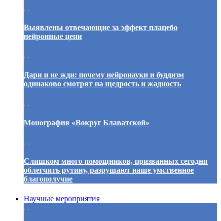
. .
Выявлены отвечающие за эффект плацебо
нейронные цепи
. .
Дари и не жди: почему нейронауки и буддизм
одинаково смотрят на щедрость и жадность
. .
Монография «Вокруг Блаватской»
. .
Слишком много помощников, призванных сегодня
облегчить рутину, разрушают наше умственное
благополучие
Научные мероприятия
. .