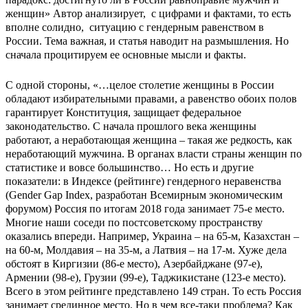
женщин» Автор анализирует, с цифрами и фактами, то есть
вполне солидно, ситуацию с гендерным равенством в
России. Тема важная, и статья наводит на размышления. Но
сначала процитируем ее основные мысли и факты.
С одной стороны, «…целое столетие женщины в России
обладают избирательными правами, а равенство обоих полов
гарантирует Конституция, защищает федеральное
законодательство. С начала прошлого века женщины
работают, а неработающая женщина – такая же редкость, как
неработающий мужчина. В органах власти страны женщин по
статистике и вовсе большинство… Но есть и другие
показатели: в Индексе (рейтинге) гендерного неравенства
(Gender Gap Index, разработан Всемирным экономическим
форумом) Россия по итогам 2018 года занимает 75-е место.
Многие наши соседи по постсоветскому пространству
оказались впереди. Например, Украина – на 65-м, Казахстан –
на 60-м, Молдавия – на 35-м, а Латвия – на 17-м. Хуже дела
обстоят в Киргизии (86-е место), Азербайджане (97-е),
Армении (98-е), Грузии (99-е), Таджикистане (123-е место).
Всего в этом рейтинге представлено 149 стран. То есть Россия
занимает срединное место. Но в чем все-таки проблема? Как