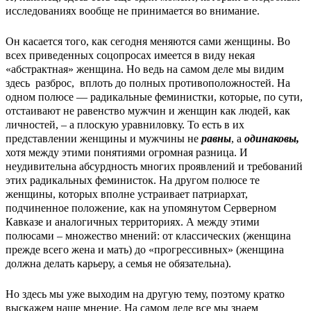
исследованиях вообще не принимается во внимание.
Он касается того, как сегодня меняются сами женщины. Во
всех приведенных соцопросах имеется в виду некая
«абстрактная» женщина. Но ведь на самом деле мы видим
здесь разброс, вплоть до полных противоположностей. На
одном полюсе — радикальные феминистки, которые, по сути,
отстаивают не равенство мужчин и женщин как людей, как
личностей, – а плоскую уравниловку. То есть в их
представлении женщины и мужчины не
равны
, а
одинаковы,
хотя между этими понятиями огромная разница. И
неудивительна абсурдность многих проявлений и требований
этих радикальных феминисток. На другом полюсе те
женщины, которых вполне устраивает патриархат,
подчиненное положение, как на упомянутом Серверном
Кавказе и аналогичных территориях. А между этими
полюсами – множество мнений: от классических (женщина
прежде всего жена и мать) до «прогрессивных» (женщина
должна делать карьеру, а семья не обязательна).
Но здесь мы уже выходим на другую тему, поэтому кратко
выскажем наше мнение. На самом деле все мы знаем