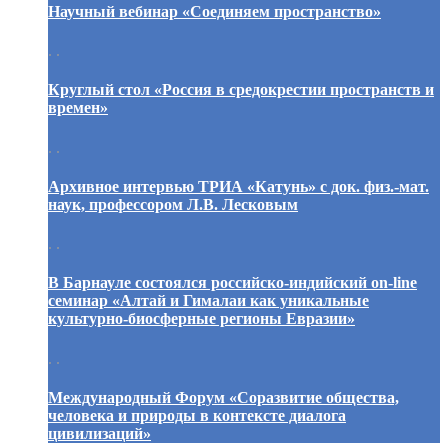
Научный вебинар «Соединяем пространство»
. .
Круглый стол «Россия в средокрестии пространств и
времен»
. .
Архивное интервью ТРИА «Катунь» с док. физ.-мат.
наук, профессором Л.В. Лесковым
. .
В Барнауле состоялся российско-индийский on-line
семинар «Алтай и Гималаи как уникальные
культурно-биосферные регионы Евразии»
. .
Международный Форум «Соразвитие общества,
человека и природы в контексте диалога
цивилизаций»