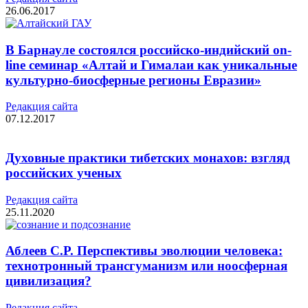
26.06.2017
В Барнауле состоялся российско-индийский on-
line семинар «Алтай и Гималаи как уникальные
культурно-биосферные регионы Евразии»
Редакция cайта
07.12.2017
Духовные практики тибетских монахов: взгляд
российских ученых
Редакция cайта
25.11.2020
Аблеев С.Р. Перспективы эволюции человека:
технотронный трансгуманизм или ноосферная
цивилизация?
Редакция cайта