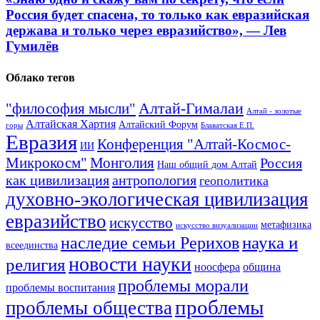
Россия будет спасена, то только как евразийская
держава и только через евразийство», — Лев
Гумилёв
Облако тегов
Алтай-Гималаи
"философия мысли"
Алтай - золотые
Алтайская Хартия
Алтайский Форум
горы
Блаватская Е.П.
Евразия
Конференция "Алтай-Космос-
ИИ
Микрокосм"
Монголия
Россия
Наш общий дом Алтай
как цивилизация
антропология
геополитика
духовно-экологическая цивилизация
евразийство
искусство
метафизика
искусство визуализации
наука и
наследие семьи Рерихов
всеединства
новости науки
религия
ноосфера
община
проблемы морали
проблемы воспитания
проблемы
проблемы общества