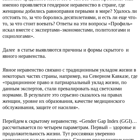
именно проявляется гендерное неравенство в стране, где
женщины добились равноправия первыми в мире? Удалось ли
отстоять то, за что боролись десятилетиями, и есть ли еще что-
то, за что стоит воевать? Ответы на эти вопросы «Профиль»
искал вместе с экспертами–экономистами, политологами и
социологами».
Далее в статье выявляются причины и формы скрытого и
явного неравенства.
Явное неравенство связано с традиционным укладом жизни в
некоторых частях страны, например, на Северном Кавказе, где
«традиционное право и патриархальный уклад жизни, по
данным экспертов, стали превалировать над светскими
нормами. В результате это серьезно сказалось на правах
женщин, уровне их образования, качестве медицинского
обслуживания, защите от насилия».
Перейдем к скрытому неравенству. «Gender Gap Index (GGI)…
рассчитывается по четырем параметрам. Первый – здоровье и
продолжительность жизни. Тут россиянки уверенно
удерживают пальму первенства. Средняя продолжительность