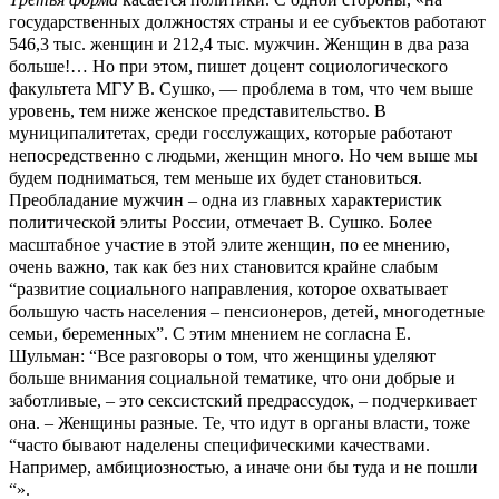
государственных должностях страны и ее субъектов работают
546,3 тыс. женщин и 212,4 тыс. мужчин. Женщин в два раза
больше!… Но при этом, пишет доцент социологического
факультета МГУ В. Сушко, — проблема в том, что чем выше
уровень, тем ниже женское представительство. В
муниципалитетах, среди госслужащих, которые работают
непосредственно с людьми, женщин много. Но чем выше мы
будем подниматься, тем меньше их будет становиться.
Преобладание мужчин – одна из главных характеристик
политической элиты России, отмечает В. Сушко. Более
масштабное участие в этой элите женщин, по ее мнению,
очень важно, так как без них становится крайне слабым
“развитие социального направления, которое охватывает
большую часть населения – пенсионеров, детей, многодетные
семьи, беременных”. С этим мнением не согласна Е.
Шульман: “Все разговоры о том, что женщины уделяют
больше внимания социальной тематике, что они добрые и
заботливые, – это сексистский предрассудок, – подчеркивает
она. – Женщины разные. Те, что идут в органы власти, тоже
“часто бывают наделены специфическими качествами.
Например, амбициозностью, а иначе они бы туда и не пошли
“».