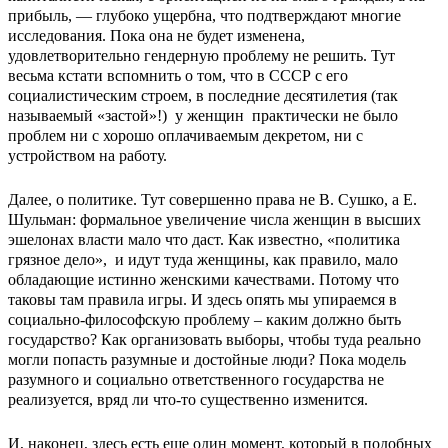
прибыль, — глубоко ущербна, что подтверждают многие
исследования. Пока она не будет изменена,
удовлетворительно гендерную проблему не решить. Тут
весьма кстати вспомнить о том, что в СССР с его
социалистическим строем, в последние десятилетия (так
называемый «застой»!) у женщин практически не было
проблем ни с хорошо оплачиваемым декретом, ни с
устройством на работу.
Далее, о политике. Тут совершенно права не В. Сушко, а Е.
Шульман: формальное увеличение числа женщин в высших
эшелонах власти мало что даст. Как известно, «политика
грязное дело», и идут туда женщины, как правило, мало
обладающие истинно женскими качествами. Потому что
таковы там правила игры. И здесь опять мы упираемся в
социально-философскую проблему – каким должно быть
государство? Как организовать выборы, чтобы туда реально
могли попасть разумные и достойные люди? Пока модель
разумного и социально ответственного государства не
реализуется, вряд ли что-то существенно изменится.
И, наконец, здесь есть еще один момент, который в подобных