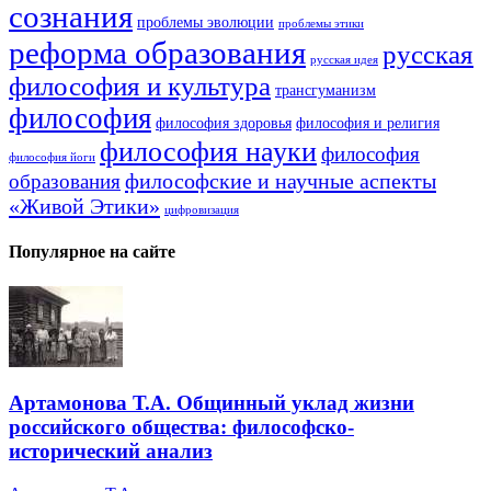
сознания
проблемы эволюции
проблемы этики
реформа образования
русская
русская идея
философия и культура
трансгуманизм
философия
философия здоровья
философия и религия
философия науки
философия
философия йоги
философские и научные аспекты
образования
«Живой Этики»
цифровизация
Популярное на сайте
Артамонова Т.А. Общинный уклад жизни
российского общества: философско-
исторический анализ