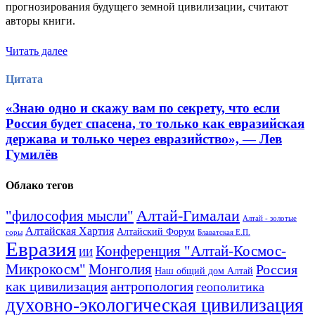
прогнозирования будущего земной цивилизации, считают
авторы книги.
Читать далее
Цитата
«Знаю одно и скажу вам по секрету, что если
Россия будет спасена, то только как евразийская
держава и только через евразийство», — Лев
Гумилёв
Облако тегов
Алтай-Гималаи
"философия мысли"
Алтай - золотые
Алтайская Хартия
Алтайский Форум
горы
Блаватская Е.П.
Евразия
Конференция "Алтай-Космос-
ИИ
Микрокосм"
Монголия
Россия
Наш общий дом Алтай
как цивилизация
антропология
геополитика
духовно-экологическая цивилизация