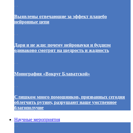
. .
Выявлены отвечающие за эффект плацебо
нейронные цепи
. .
Дари и не жди: почему нейронауки и буддизм
одинаково смотрят на щедрость и жадность
. .
Монография «Вокруг Блаватской»
. .
Слишком много помощников, призванных сегодня
облегчить рутину, разрушают наше умственное
благополучие
Научные мероприятия
. .