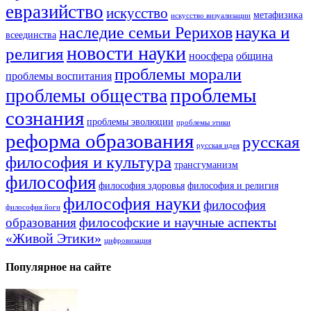
евразийство
искусство
метафизика
искусство визуализации
наука и
наследие семьи Рерихов
всеединства
новости науки
религия
ноосфера
община
проблемы морали
проблемы воспитания
проблемы
проблемы общества
сознания
проблемы эволюции
проблемы этики
реформа образования
русская
русская идея
философия и культура
трансгуманизм
философия
философия здоровья
философия и религия
философия науки
философия
философия йоги
философские и научные аспекты
образования
«Живой Этики»
цифровизация
Популярное на сайте