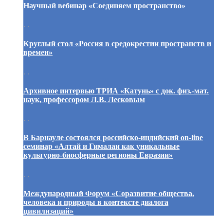
Научный вебинар «Соединяем пространство»
. .
Круглый стол «Россия в средокрестии пространств и
времен»
. .
Архивное интервью ТРИА «Катунь» с док. физ.-мат.
наук, профессором Л.В. Лесковым
. .
В Барнауле состоялся российско-индийский on-line
семинар «Алтай и Гималаи как уникальные
культурно-биосферные регионы Евразии»
. .
Международный Форум «Соразвитие общества,
человека и природы в контексте диалога
цивилизаций»