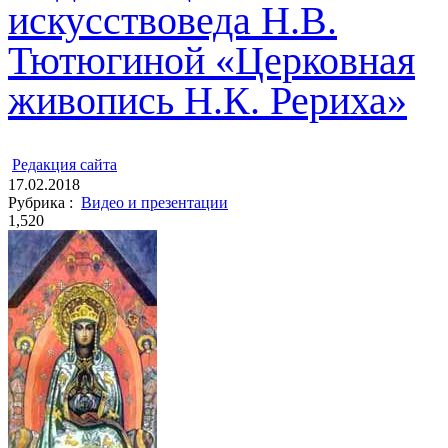
искусствоведа Н.В.
Тютюгиной «Церковная
живопись Н.К. Рериха»
ㅤ
Редакция cайта
17.02.2018
Рубрика :
Видео и презентации
1,520