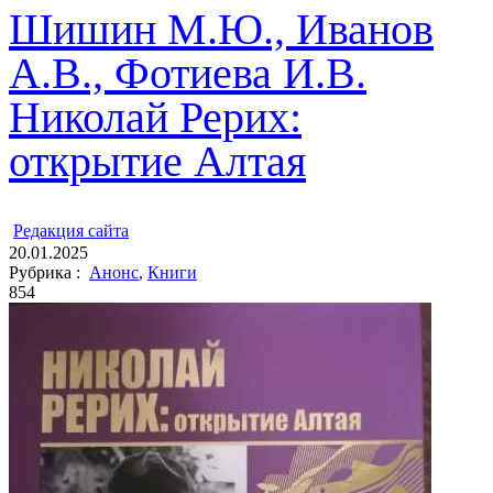
Шишин М.Ю., Иванов
А.В., Фотиева И.В.
Николай Рерих:
открытие Алтая
ㅤ
Редакция cайта
20.01.2025
Рубрика :
Анонс
,
Книги
854