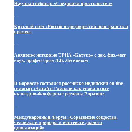
Научный вебинар «Соединяем пространство»
. .
Круглый стол «Россия в средокрестии пространств и
времен»
. .
Архивное интервью ТРИА «Катунь» с док. физ.-мат.
наук, профессором Л.В. Лесковым
. .
В Барнауле состоялся российско-индийский on-line
семинар «Алтай и Гималаи как уникальные
культурно-биосферные регионы Евразии»
. .
Международный Форум «Соразвитие общества,
человека и природы в контексте диалога
цивилизаций»