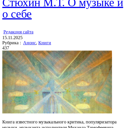
Стюхин М.Т. О музыке и
о себе
ㅤ
Редакция cайта
15.11.2025
Рубрика :
Анонс
,
Книги
437
Книга известного музыкального критика, популяризатора
музыки, музыканта-исполнителя Михаила Тимофеевича