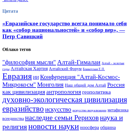
Цитата
«Евразийское государство всегда понимало себя
как «собор национальностей» и «собор вер», —
Петр Савицкий
Облако тегов
Алтай-Гималаи
"философия мысли"
Алтай - золотые
Алтайская Хартия
Алтайский Форум
горы
Блаватская Е.П.
Евразия
Конференция "Алтай-Космос-
ИИ
Микрокосм"
Монголия
Россия
Наш общий дом Алтай
как цивилизация
антропология
геополитика
духовно-экологическая цивилизация
евразийство
искусство
метафизика
искусство визуализации
наука и
наследие семьи Рерихов
всеединства
новости науки
религия
ноосфера
община