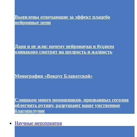
. .
Выявлены отвечающие за эффект плацебо
нейронные цепи
. .
Дари и не жди: почему нейронауки и буддизм
одинаково смотрят на щедрость и жадность
. .
Монография «Вокруг Блаватской»
. .
Слишком много помощников, призванных сегодня
облегчить рутину, разрушают наше умственное
благополучие
Научные мероприятия
. .