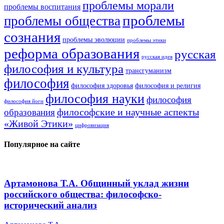
проблемы морали
проблемы воспитания
проблемы
проблемы общества
сознания
проблемы эволюции
проблемы этики
реформа образования
русская
русская идея
философия и культура
трансгуманизм
философия
философия здоровья
философия и религия
философия науки
философия
философия йоги
философские и научные аспекты
образования
«Живой Этики»
цифровизация
Популярное на сайте
Артамонова Т.А. Общинный уклад жизни
российского общества: философско-
исторический анализ