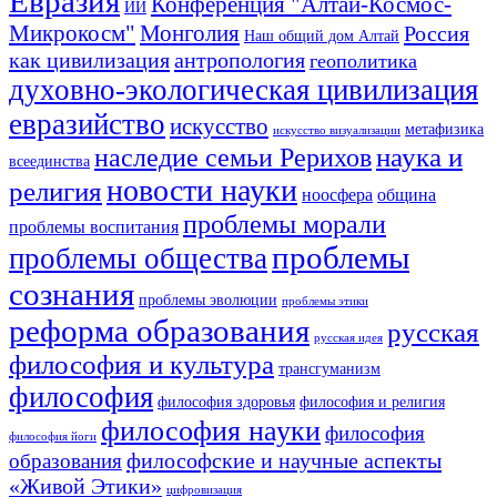
Евразия
Конференция "Алтай-Космос-
ИИ
Микрокосм"
Монголия
Россия
Наш общий дом Алтай
как цивилизация
антропология
геополитика
духовно-экологическая цивилизация
евразийство
искусство
метафизика
искусство визуализации
наука и
наследие семьи Рерихов
всеединства
новости науки
религия
ноосфера
община
проблемы морали
проблемы воспитания
проблемы
проблемы общества
сознания
проблемы эволюции
проблемы этики
реформа образования
русская
русская идея
философия и культура
трансгуманизм
философия
философия здоровья
философия и религия
философия науки
философия
философия йоги
философские и научные аспекты
образования
«Живой Этики»
цифровизация