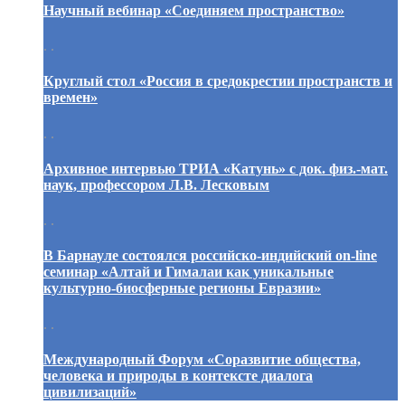
Научный вебинар «Соединяем пространство»
. .
Круглый стол «Россия в средокрестии пространств и
времен»
. .
Архивное интервью ТРИА «Катунь» с док. физ.-мат.
наук, профессором Л.В. Лесковым
. .
В Барнауле состоялся российско-индийский on-line
семинар «Алтай и Гималаи как уникальные
культурно-биосферные регионы Евразии»
. .
Международный Форум «Соразвитие общества,
человека и природы в контексте диалога
цивилизаций»