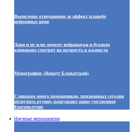
. .
Выявлены отвечающие за эффект плацебо
нейронные цепи
. .
Дари и не жди: почему нейронауки и буддизм
одинаково смотрят на щедрость и жадность
. .
Монография «Вокруг Блаватской»
. .
Слишком много помощников, призванных сегодня
облегчить рутину, разрушают наше умственное
благополучие
Научные мероприятия
. .