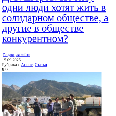
одни люди хотят жить в
солидарном обществе, а
другие в обществе
конкурентном?
ㅤ
Редакция cайта
15.09.2025
Рубрика :
Анонс
,
Статьи
877