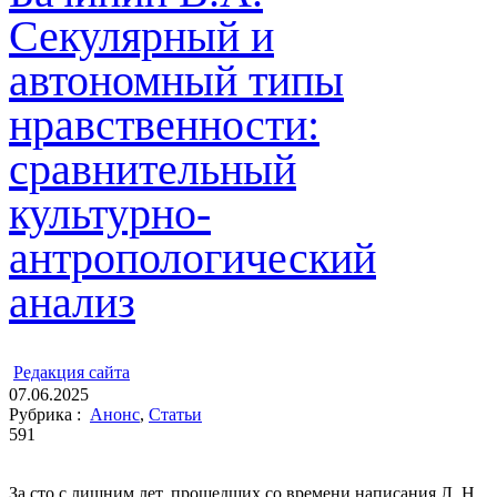
Секулярный и
автономный типы
нравственности:
сравнительный
культурно-
антропологический
анализ
ㅤ
Редакция cайта
07.06.2025
Рубрика :
Анонс
,
Статьи
591
За сто с лишним лет, прошедших со времени написания Л. Н.