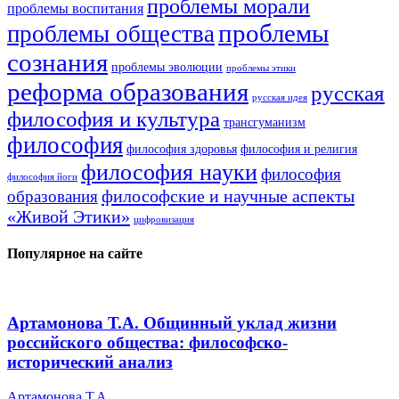
проблемы морали
проблемы воспитания
проблемы
проблемы общества
сознания
проблемы эволюции
проблемы этики
реформа образования
русская
русская идея
философия и культура
трансгуманизм
философия
философия здоровья
философия и религия
философия науки
философия
философия йоги
философские и научные аспекты
образования
«Живой Этики»
цифровизация
Популярное на сайте
Артамонова Т.А. Общинный уклад жизни
российского общества: философско-
исторический анализ
Артамонова Т.А.