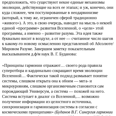
предположить, что существуют некие единые механизмы
эволюции, действующие на всех ее этапах; и уж, конечно, они
куда сложнее, чем постулированные в неодарвинизме
(который, к тому же, ограничен сферой традиционно
«живого»). А это, в свою очередь, наводит на мысль о некоей
единой «программе» развития Вселенной, о «цели» этой
программы, а именно – развитие разума. Эта идея также
буквально висит в воздухе, а от нее — считанное число шагов
к какому-то новому осмыслению представлений об Абсолюте/
Мировом Разуме. Завершим заметку показательным
высказыванием д.ф/м наук В. Г. Буданова:
«Принципы гармонии отражают… своего рода правила
суперотбора и кардинально сокращают время эволюции
Вселенной… Фактически такой подход размывает понятие
системы, слишком открыта она к обоим — мега- и
микроуровням, слишком организмичным становится сам
порождающий Универсум, а система — похожей на него.
Система вступает в диалог со Вселенной,… возможно
получение информации из целостного источника,
синхронизация и гармонизация системы в согласии с
космическими принципами»
(Буданов В.Г. Синергия гармонии