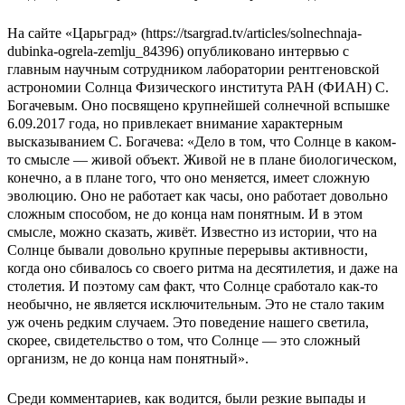
На сайте «Царьград» (https://tsargrad.tv/articles/solnechnaja-
dubinka-ogrela-zemlju_84396) опубликовано интервью с
главным научным сотрудником лаборатории рентгеновской
астрономии Солнца Физического института РАН (ФИАН) С.
Богачевым. Оно посвящено крупнейшей солнечной вспышке
6.09.2017 года, но привлекает внимание характерным
высказыванием С. Богачева: «Дело в том, что Солнце в каком-
то смысле — живой объект. Живой не в плане биологическом,
конечно, а в плане того, что оно меняется, имеет сложную
эволюцию. Оно не работает как часы, оно работает довольно
сложным способом, не до конца нам понятным. И в этом
смысле, можно сказать, живёт. Известно из истории, что на
Солнце бывали довольно крупные перерывы активности,
когда оно сбивалось со своего ритма на десятилетия, и даже на
столетия. И поэтому сам факт, что Солнце сработало как-то
необычно, не является исключительным. Это не стало таким
уж очень редким случаем. Это поведение нашего светила,
скорее, свидетельство о том, что Солнце — это сложный
организм, не до конца нам понятный».
Среди комментариев, как водится, были резкие выпады и