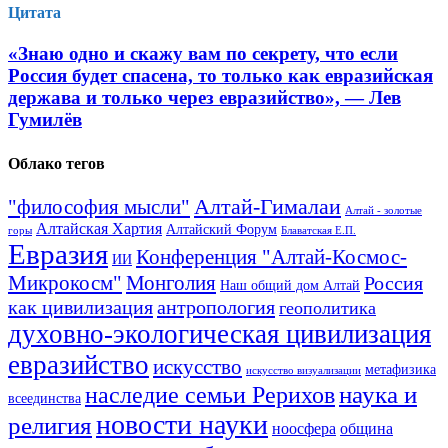
Цитата
«Знаю одно и скажу вам по секрету, что если
Россия будет спасена, то только как евразийская
держава и только через евразийство», — Лев
Гумилёв
Облако тегов
Алтай-Гималаи
"философия мысли"
Алтай - золотые
Алтайская Хартия
Алтайский Форум
горы
Блаватская Е.П.
Евразия
Конференция "Алтай-Космос-
ИИ
Микрокосм"
Монголия
Россия
Наш общий дом Алтай
как цивилизация
антропология
геополитика
духовно-экологическая цивилизация
евразийство
искусство
метафизика
искусство визуализации
наука и
наследие семьи Рерихов
всеединства
новости науки
религия
ноосфера
община