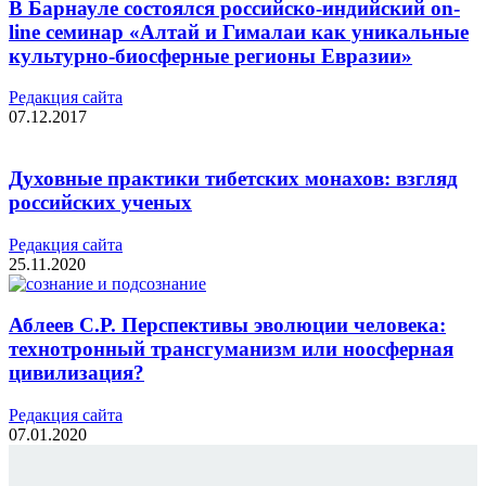
В Барнауле состоялся российско-индийский on-
line семинар «Алтай и Гималаи как уникальные
культурно-биосферные регионы Евразии»
Редакция cайта
07.12.2017
Духовные практики тибетских монахов: взгляд
российских ученых
Редакция cайта
25.11.2020
Аблеев С.Р. Перспективы эволюции человека:
технотронный трансгуманизм или ноосферная
цивилизация?
Редакция cайта
07.01.2020