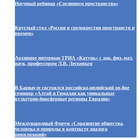
Научный вебинар «Соединяем пространство»
. .
Круглый стол «Россия в средокрестии пространств и
времен»
. .
Архивное интервью ТРИА «Катунь» с док. физ.-мат.
наук, профессором Л.В. Лесковым
. .
В Барнауле состоялся российско-индийский on-line
семинар «Алтай и Гималаи как уникальные
культурно-биосферные регионы Евразии»
. .
Международный Форум «Соразвитие общества,
человека и природы в контексте диалога
цивилизаций»