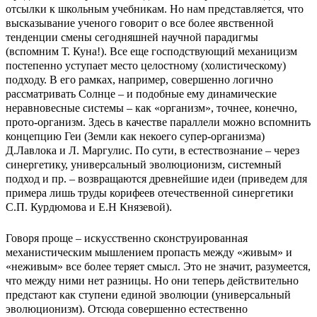
отсылки к школьным учебникам. Но нам представляется, что
высказывание ученого говорит о все более явственной
тенденции смены сегодняшней научной парадигмы
(вспомним Т. Куна!). Все еще господствующий механицизм
постепенно уступает место целостному (холистическому)
подходу. В его рамках, например, совершенно логично
рассматривать Солнце – и подобные ему динамические
неравновесные системы – как «организм», точнее, конечно,
прото-организм. Здесь в качестве параллели можно вспомнить
концепцию Геи (Земли как некоего супер-организма)
Д.Лавлока и Л. Маргулис. По сути, в естествознание – через
синергетику, универсальный эволюционизм, системный
подход и пр. – возвращаются древнейшие идеи (приведем для
примера лишь труды корифеев отечественной синергетики
С.П. Курдюмова и Е.Н Князевой).
Говоря проще – искусственно сконструированная
механистическим мышлением пропасть между «живым» и
«неживым» все более теряет смысл. Это не значит, разумеется,
что между ними нет разницы. Но они теперь действительно
предстают как ступени единой эволюции (универсальный
эволюционизм). Отсюда совершенно естественно