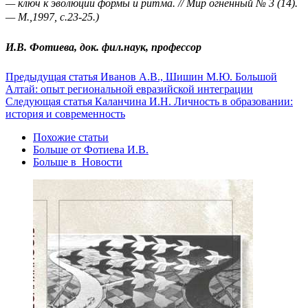
— ключ к эволюции формы и ритма. // Мир огненный № 3 (14).
— М.,1997, с.23-25.)
И.В. Фотиева, док. фил.наук, профессор
Предыдущая статья
Иванов А.В., Шишин М.Ю. Большой
Алтай: опыт региональной евразийской интеграции
Следующая статья
Каланчина И.Н. Личность в образовании:
история и современность
Похожие статьи
Больше от Фотиева И.В.
Больше в Новости