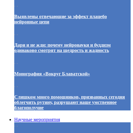
. .
Выявлены отвечающие за эффект плацебо
нейронные цепи
. .
Дари и не жди: почему нейронауки и буддизм
одинаково смотрят на щедрость и жадность
. .
Монография «Вокруг Блаватской»
. .
Слишком много помощников, призванных сегодня
облегчить рутину, разрушают наше умственное
благополучие
Научные мероприятия
. .