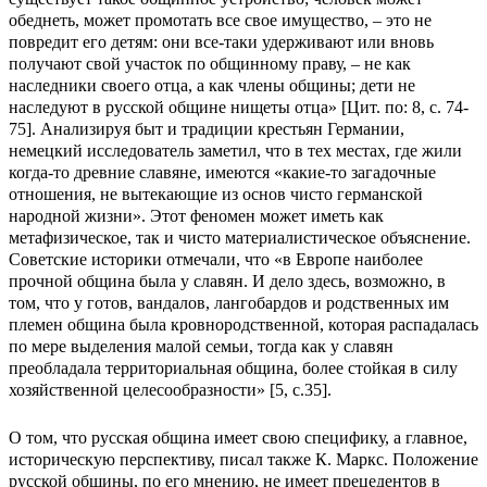
обеднеть, может промотать все свое имущество, – это не
повредит его детям: они все-таки удерживают или вновь
получают свой участок по общинному праву, – не как
наследники своего отца, а как члены общины; дети не
наследуют в русской общине нищеты отца» [Цит. по: 8, с. 74-
75]. Анализируя быт и традиции крестьян Германии,
немецкий исследователь заметил, что в тех местах, где жили
когда-то древние славяне, имеются «какие-то загадочные
отношения, не вытекающие из основ чисто германской
народной жизни». Этот феномен может иметь как
метафизическое, так и чисто материалистическое объяснение.
Советские историки отмечали, что «в Европе наиболее
прочной община была у славян. И дело здесь, возможно, в
том, что у готов, вандалов, лангобардов и родственных им
племен община была кровнородственной, которая распадалась
по мере выделения малой семьи, тогда как у славян
преобладала территориальная община, более стойкая в силу
хозяйственной целесообразности» [5, c.35].
О том, что русская община имеет свою специфику, а главное,
историческую перспективу, писал также К. Маркс. Положение
русской общины, по его мнению, не имеет прецедентов в