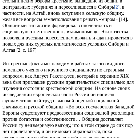
столыпинских реформ крестьяне, вышедшие из общин в
центральных губерниях и переселившиеся в Сибирь
[2]
, в
частности, на Алтай, вновь вступали в сельскую общину,
желая все вопросы землепользования решать «миром» [14].
Общинный тип жизни формировал сплоченность и
социальную ответственность, взаимопомощь. Эти качества
позволяли русским переселенцам выжить и адаптироваться в
новых для них суровых климатических условиях Сибири и
Алтая [2, с. 197].
Интересные факты мы находим в работах такого видного
немецкого ученого и крупного специалиста по аграрным
вопросам, как Август Гакстгаузен
,
который в середине XIX
века был приглашен русским правительством специально для
изучения состояния крестьянской общины. На основе своих
исследований европейской части России он написал
фундаментальный труд с высокой оценкой социальной
значимости русской общины. «Во всех государствах Западной
Европы существуют предвозвестники социальной революции
против богатства и собственности… Община доставляет
России ту неизмеримую выгоду, что в этой стране до сих пор
нет пролетариата, и он не может образоваться, пока
существует такое общинное устройство; человек может