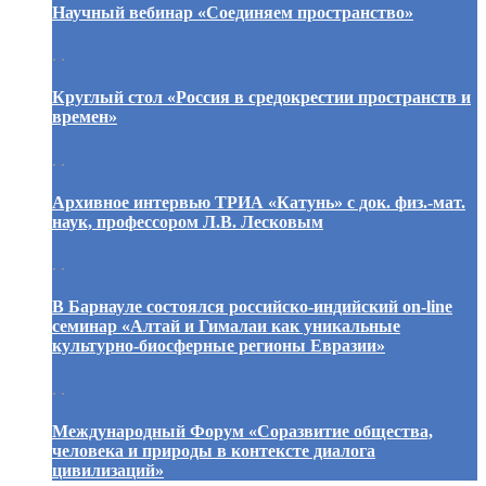
Научный вебинар «Соединяем пространство»
. .
Круглый стол «Россия в средокрестии пространств и
времен»
. .
Архивное интервью ТРИА «Катунь» с док. физ.-мат.
наук, профессором Л.В. Лесковым
. .
В Барнауле состоялся российско-индийский on-line
семинар «Алтай и Гималаи как уникальные
культурно-биосферные регионы Евразии»
. .
Международный Форум «Соразвитие общества,
человека и природы в контексте диалога
цивилизаций»