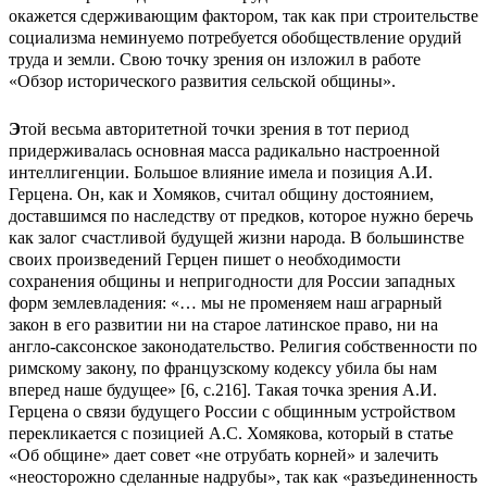
окажется сдерживающим фактором, так как при строительстве
социализма неминуемо потребуется обобществление орудий
труда и земли. Свою точку зрения он изложил в работе
«Обзор исторического развития сельской общины».
Э
той весьма авторитетной точки зрения в тот период
придерживалась основная масса радикально настроенной
интеллигенции. Большое влияние имела и позиция А.И.
Герцена. Он, как и Хомяков, считал общину достоянием,
доставшимся по наследству от предков, которое нужно беречь
как залог счастливой будущей жизни народа. В большинстве
своих произведений Герцен пишет о необходимости
сохранения общины и непригодности для России западных
форм землевладения: «… мы не променяем наш аграрный
закон в его развитии ни на старое латинское право, ни на
англо-саксонское законодательство. Религия собственности по
римскому закону, по французскому кодексу убила бы нам
вперед наше будущее» [6, с.216]. Такая точка зрения А.И.
Герцена о связи будущего России с общинным устройством
перекликается с позицией А.С. Хомякова, который в статье
«Об общине» дает совет «не отрубать корней» и залечить
«неосторожно сделанные надрубы», так как «разъединенность