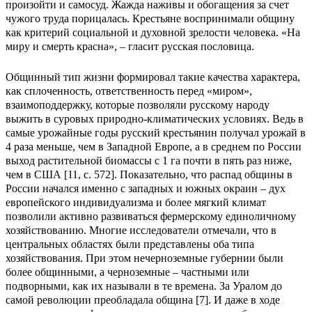
произойти и самосуд. Жажда наживы и обогащения за счет
чужого труда порицалась. Крестьяне воспринимали общину
как критерий социальной и духовной зрелости человека. «На
миру и смерть красна», – гласит русская пословица.
Общинный тип жизни формировал такие качества характера,
как сплоченность, ответственность перед «миром»,
взаимоподдержку, которые позволяли русскому народу
выжить в суровых природно-климатических условиях. Ведь в
самые урожайные годы русский крестьянин получал урожай в
4 раза меньше, чем в Западной Европе, а в среднем по России
выход растительной биомассы с 1 га почти в пять раз ниже,
чем в США [11, с. 572]. Показательно, что распад общины в
России начался именно с западных и южных окраин – дух
европейского индивидуализма и более мягкий климат
позволили активно развиваться фермерскому единоличному
хозяйствованию. Многие исследователи отмечали, что в
центральных областях были представлены оба типа
хозяйствования. При этом нечерноземные губернии были
более общинными, а черноземные – частными или
подворными, как их называли в те времена. За Уралом до
самой революции преобладала община [7]. И даже в ходе