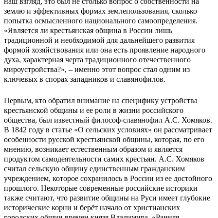
наш взгляд, это был не столько вопрос о собственности на
землю и эффективных формах землепользования, сколько
попытка осмысленного национального самоопределения.
«Является ли крестьянская община в России лишь
традиционной и необходимой для дальнейшего развития
формой хозяйствования или она есть проявление народного
духа, характерная черта традиционного отечественного
мироустройства?», – именно этот вопрос стал одним из
ключевых в спорах западников и славянофилов.
Первым, кто обратил внимание на специфику устройства
крестьянской общины и ее роли в жизни российского
общества, был известный философ-славянофил А.С. Хомяков.
В 1842 году в статье «О сельских условиях» он рассматривает
особенности русской крестьянской общины, которая, по его
мнению, возникает естественным образом и является
продуктом самодеятельности самих крестьян. А.С. Хомяков
считал сельскую общину единственным гражданским
учреждением, которое сохранилось в России из ее достойного
прошлого. Некоторые современные российские историки
также считают, что развитие общины на Руси имеет глубокие
исторические корни и берёт начало от христианских
городских общин времен князя Владимира. «Ранняя