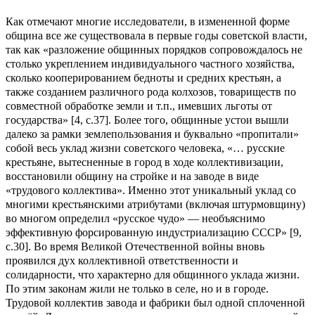
Как отмечают многие исследователи, в измененной форме
община все же существовала в первые годы советской власти,
так как «разложение общинных порядков сопровождалось не
столько укреплением индивидуального частного хозяйства,
сколько кооперированием бедноты и средних крестьян, а
также созданием различного рода колхозов, товариществ по
совместной обработке земли и т.п., имевших льготы от
государства» [4, с.37]. Более того, общинные устои вышли
далеко за рамки землепользования и буквально «пропитали»
собой весь уклад жизни советского человека, «… русские
крестьяне, вытесненные в город в ходе коллективизации,
восстановили общину на стройке и на заводе в виде
«трудового коллектива». Именно этот уникальный уклад со
многими крестьянскими атрибутами (включая штурмовщину)
во многом определил «русское чудо» — необъяснимо
эффективную форсированную индустриализацию СССР» [9,
с.30]. Во время Великой Отечественной войны вновь
проявился дух коллективной ответственности и
солидарности, что характерно для общинного уклада жизни.
По этим законам жили не только в селе, но и в городе.
Трудовой коллектив завода и фабрики был одной сплоченной