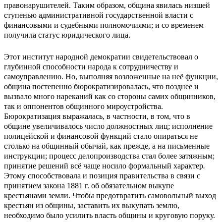
правонарушителей. Таким образом, община явилась низшей
ступенью административной государственной власти с
финансовыми и судебными полномочиями; и со временем
получила статус юридического лица.
Этот институт народной демократии свидетельствовал о
глубинной способности народа к сотрудничеству и
самоуправлению. Но, выполняя возложенные на неё функции,
община постепенно бюрократизировалась, что позднее и
вызвало много нареканий как со стороны самих общинников,
так и оппонентов общинного мироустройства.
Бюрократизация выражалась, в частности, в том, что в
общине увеличивалось число должностных лиц; исполнение
полицейской и финансовой функций стало опираться не
столько на общинный обычай, как прежде, а на письменные
инструкции; процесс делопроизводства стал более затяжным;
принятие решений всё чаще носило формальный характер
.
Этому способствовала и позиция правительства в связи с
принятием закона 1881 г. об обязательном выкупе
крестьянами земли. Чтобы предотвратить самовольный выход
крестьян из общины, заставить их выкупать землю,
необходимо было усилить власть общины и круговую поруку.