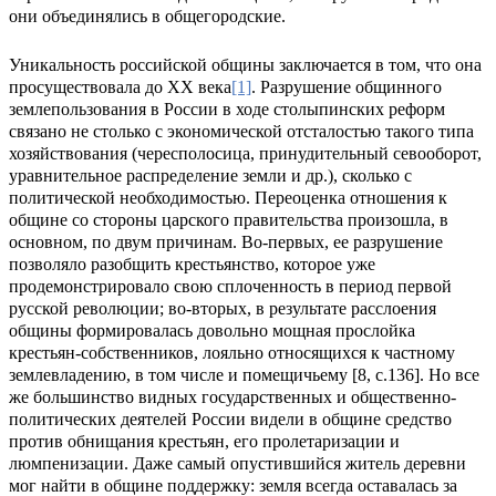
они объединялись в общегородские.
Уникальность российской общины заключается в том, что она
просуществовала до ХХ века
[1]
. Разрушение общинного
землепользования в России в ходе столыпинских реформ
связано не столько с экономической отсталостью такого типа
хозяйствования (чересполосица, принудительный севооборот,
уравнительное распределение земли и др.), сколько с
политической необходимостью. Переоценка отношения к
общине со стороны царского правительства произошла, в
основном, по двум причинам. Во-первых, ее разрушение
позволяло разобщить крестьянство, которое уже
продемонстрировало свою сплоченность в период первой
русской революции; во-вторых, в результате расслоения
общины формировалась довольно мощная прослойка
крестьян-собственников, лояльно относящихся к частному
землевладению, в том числе и помещичьему [8, с.136]. Но все
же большинство видных государственных и общественно-
политических деятелей России видели в общине средство
против обнищания крестьян, его пролетаризации и
люмпенизации. Даже самый опустившийся житель деревни
мог найти в общине поддержку: земля всегда оставалась за