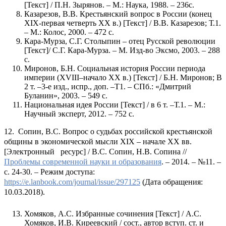
[Текст] / П.Н. Зырянов. – М.: Наука, 1988. – 236с.
Казарезов, В.В. Крестьянский вопрос в России (конец
XIX-первая четверть XX в.) [Текст] / В.В. Казарезов; Т.1.
– М.: Колос, 2000. – 472 с.
Кара-Мурза, С.Г. Столыпин – отец Русской революции
[Текст]/ С.Г. Кара-Мурза. – М. Изд-во Эксмо, 2003. – 288
с.
Миронов, Б.Н. Социальная история России периода
империи (XVIII–начало XX в.) [Текст] / Б.Н. Миронов; В
2 т. –3-е изд., испр., доп. –Т1. – СПб.: «Дмитрий
Буланин», 2003. – 549 с.
Национальная идея России [Текст] / в 6 т. –Т.1. – М.:
Научный эксперт, 2012. – 752 с.
12. Сопин, В.С. Вопрос о судьбах российской крестьянской
общины в экономической мысли XIX – начале XX вв.
[Электронный ресурс] / В.С. Сопин, Н.В. Сопина //
Проблемы современной науки и образования
. – 2014. – №11. –
с. 24-30. – Режим доступа:
https://e.lanbook.com/journal/issue/297125
(Дата обращения:
10.03.2018).
Хомяков, А.С. Избранные сочинения [Текст] / А.С.
Хомяков, И.В. Киреевский / сост., автор вступ. ст. и