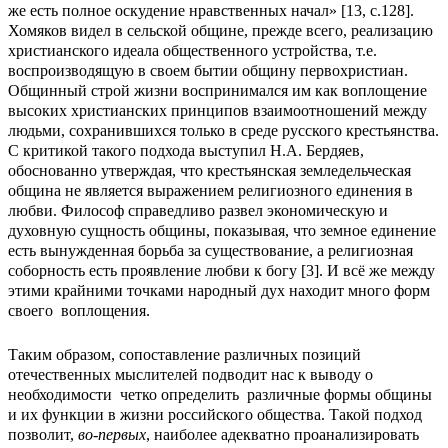
же есть полное оскудение нравственных начал» [13, с.128].
Хомяков видел в сельской общине, прежде всего, реализацию
христианского идеала общественного устройства, т.е.
воспроизводящую в своем бытии общину первохристиан.
Общинный строй жизни воспринимался им как воплощение
высоких христианских принципов взаимоотношений между
людьми, сохранившихся только в среде русского крестьянства.
С критикой такого подхода выступил Н.А. Бердяев,
обоснованно утверждая, что крестьянская земледельческая
община не является выражением религиозного единения в
любви. Философ справедливо развел экономическую и
духовную сущность общины, показывая, что земное единение
есть вынужденная борьба за существование, а религиозная
соборность есть проявление любви к богу [3]. И всё же между
этими крайними точками народный дух находит много форм
своего воплощения.
Таким образом, сопоставление различных позиций
отечественных мыслителей подводит нас к выводу о
необходимости четко определить различные формы общины
и их функции в жизни российского общества. Такой подход
позволит,
во-первых
, наиболее адекватно проанализировать