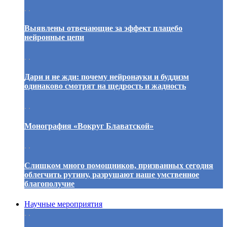
. .
Выявлены отвечающие за эффект плацебо
нейронные цепи
. .
Дари и не жди: почему нейронауки и буддизм
одинаково смотрят на щедрость и жадность
. .
Монография «Вокруг Блаватской»
. .
Слишком много помощников, призванных сегодня
облегчить рутину, разрушают наше умственное
благополучие
Научные мероприятия
. .