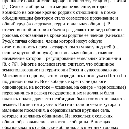
прошлого: большинство народов прошло эту стадию развития
[1]. Сельская община – это мировое явление, которое
возникло на основе кровно-родовых отношений, а позже
объединяющим фактором стало совместное проживание и
общий труд («соседская», территориальная община). В
отечественной истории обычно разделяют три вида общины:
родовая, основанная на кровном родстве ее членов (Киевская
Русь); тяглая община, члены которой несут общую
ответственность перед государством за уплату податей (на
основе круговой поруки); поземельная община, главное
назначение которой – регулирование земельных отношений
[8, с.76]. Многие исследователи считают, что общинное
землепользование на территории России существовало до
Московского царства, затем возродилось после указа Петра I о
подушной подати. Все свободные крестьяне (на юге –
однодворцы, на востоке – ясашные, на севере – черносошные)
переводились в разряд государственных и должны были
платить подать, для чего необходимо было совместно владеть
землей. После этого указа в России стали исчезать хутора и
маленькие поселения, а образовываться крупные села,
которые и являлись общинами. Из нескольких сельских
общин образовывались волостные общины. В посадах
образовывались слободские общины, а в крупных городах