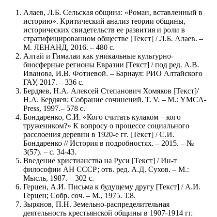
Алаев, Л.Б. Сельская община: «Роман, вставленный в
историю». Критический анализ теории общины,
исторических свидетельств ее развития и роли в
стратифицированном обществе [Текст] / Л.Б. Алаев. –
М. ЛЕНАНД, 2016. – 480 с.
Алтай и Гималаи как уникальные культурно-
биосферные регионы Евразии [Текст] / под ред. А.В.
Иванова, И.В. Фотиевой. – Барнаул: РИО Алтайского
ГАУ, 2017. – 336 с.
Бердяев, Н.А. Алексей Степанович Хомяков [Текст]/
Н.А. Бердяев; Собрание сочинений. Т. V. – М.: YMCA-
Press, 1997.– 578 с.
Бондаренко, С.И. «Кого считать кулаком – кого
тружеником?» К вопросу о процессе социального
расслоения деревни в 1920-е гг. [Текст] / С.И.
Бондаренко // История в подробностях. – 2015. – №
3(57). – с. 34-43.
Введение христианства на Руси [Текст] / Ин-т
философии АН СССР; отв. ред. А.Д. Сухов. – М.:
Мысль, 1987. – 302 с.
Герцен, А.И. Письма к будущему другу [Текст] / А.И.
Герцен; Собр. соч. – М., 1975. Т.8.
Зырянов, П.Н. Земельно-распределительная
деятельность крестьянской общины в 1907-1914 гг.