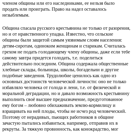
членом общины или его наследниками, ее нельзя было
продать или проиграть. Право на надел оставалось
незыблемым.
Община спасала русского крестьянина не только от разорения,
но и от нравственного упадка. Известно, что сельские
общины были защитой самым уязвимым слоям населения:
детям-сиротам, одиноким женщинам и старикам. Считалась
грехом не подать голодающему члену общины, даже если тебе
самому завтра придется голодать, т.е. поделиться
действительно последним. Община содержала общественные
хлебные склады, больницы, школы, богадельни и другие
подобные заведения. Трудолюбие ценилось как одно из
основных достоинств человеческой личности: оно не только
избавляло человека от голода и лени, т.е. от физической и
моральной деградации, но и давало возможность крестьянину
выполнить своё высшее предназначение, предуготованное
ему богом – любовно обихаживать землю-кормилицу и
взращивать на ней плоды, чтобы не исчез род человеческий.
Поэтому от нерадивых, пьющих работников в общине
зачастую пытались избавиться, например, отправив их в
рекруты. За тяжкую провинность, как конокрадство, мог