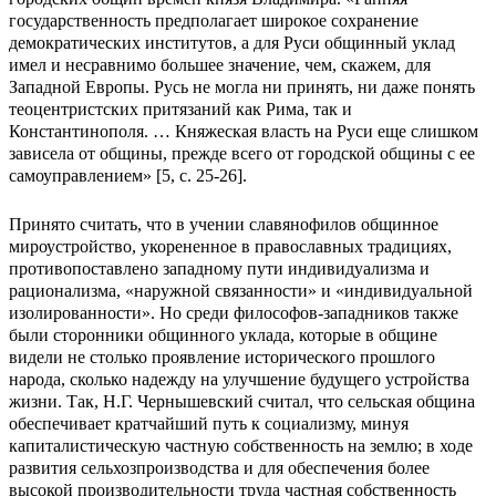
государственность предполагает широкое сохранение
демократических институтов, а для Руси общинный уклад
имел и несравнимо большее значение, чем, скажем, для
Западной Европы. Русь не могла ни принять, ни даже понять
теоцентристских притязаний как Рима, так и
Константинополя. … Княжеская власть на Руси еще слишком
зависела от общины, прежде всего от городской общины с ее
самоуправлением» [5, с. 25-26].
Принято считать, что в учении славянофилов общинное
мироустройство, укорененное в православных традициях,
противопоставлено западному пути индивидуализма и
рационализма, «наружной связанности» и «индивидуальной
изолированности». Но среди философов-западников также
были сторонники общинного уклада, которые в общине
видели не столько проявление исторического прошлого
народа, сколько надежду на улучшение будущего устройства
жизни. Так, Н.Г. Чернышевский считал, что сельская община
обеспечивает кратчайший путь к социализму, минуя
капиталистическую частную собственность на землю; в ходе
развития сельхозпроизводства и для обеспечения более
высокой производительности труда частная собственность