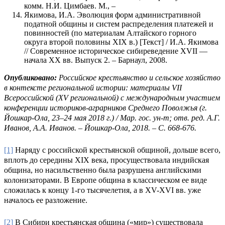
комм. Н.И. Цимбаев. М., –
Якимова, И.А. Эволюция форм административной
податной общины и систем распределения платежей и
повинностей (по материалам Алтайского горного
округа второй половины XIX в.) [Текст] / И.А. Якимова
// Современное историческое сибиреведение XVII —
начала XX вв. Выпуск 2. – Барнаул, 2008.
Опубликовано:
Российское крестьянство и сельское хозяйство
в контексте региональной истории: материалы
VII
Всероссийской (
XV
региональной) с международным участием
конференции историков-аграрников Среднего Поволжья (г.
Йошкар-Ола, 23–24 мая 2018 г.) / Мар. гос. ун-т; отв. ред. А.Г.
Иванов, А.А. Иванов. – Йошкар-Ола, 2018. – С. 668-676.
[1]
Наряду с российской крестьянской общиной, дольше всего,
вплоть до середины XIX века, просуществовала индийская
община, но насильственно была разрушена английскими
колонизаторами. В Европе община в классическом ее виде
сложилась к концу 1-го тысячелетия, а в XV-XVI вв. уже
началось ее разложение.
[2]
В Сибири крестьянская община («мир») существовала