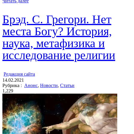
Читать далее
Брэд. С. Грегори. Нет
места Богу? История,
наука, метафизика и
исследование религии
ㅤ
Редакция cайта
14.02.2021
Рубрика :
Анонс
,
Новости
,
Статьи
1,229