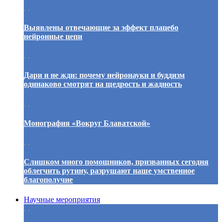
. .
Выявлены отвечающие за эффект плацебо
нейронные цепи
. .
Дари и не жди: почему нейронауки и буддизм
одинаково смотрят на щедрость и жадность
. .
Монография «Вокруг Блаватской»
. .
Слишком много помощников, призванных сегодня
облегчить рутину, разрушают наше умственное
благополучие
Научные мероприятия
. .