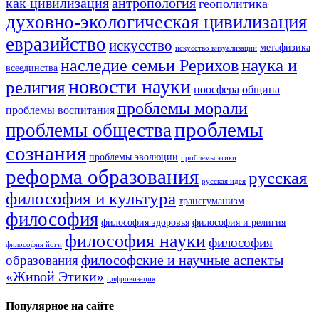
как цивилизация
антропология
геополитика
духовно-экологическая цивилизация
евразийство
искусство
метафизика
искусство визуализации
наука и
наследие семьи Рерихов
всеединства
новости науки
религия
ноосфера
община
проблемы морали
проблемы воспитания
проблемы
проблемы общества
сознания
проблемы эволюции
проблемы этики
реформа образования
русская
русская идея
философия и культура
трансгуманизм
философия
философия здоровья
философия и религия
философия науки
философия
философия йоги
философские и научные аспекты
образования
«Живой Этики»
цифровизация
Популярное на сайте