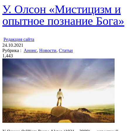
У. Олсон «Мистицизм и
опытное познание Бога»
ㅤ
Редакция cайта
24.10.2021
Рубрика :
Анонс
,
Новости
,
Статьи
1,443