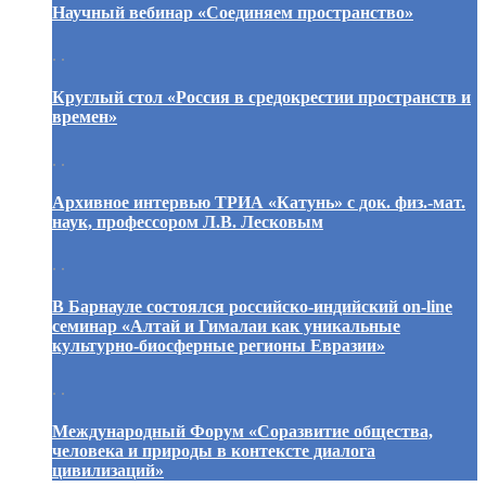
Научный вебинар «Соединяем пространство»
. .
Круглый стол «Россия в средокрестии пространств и
времен»
. .
Архивное интервью ТРИА «Катунь» с док. физ.-мат.
наук, профессором Л.В. Лесковым
. .
В Барнауле состоялся российско-индийский on-line
семинар «Алтай и Гималаи как уникальные
культурно-биосферные регионы Евразии»
. .
Международный Форум «Соразвитие общества,
человека и природы в контексте диалога
цивилизаций»