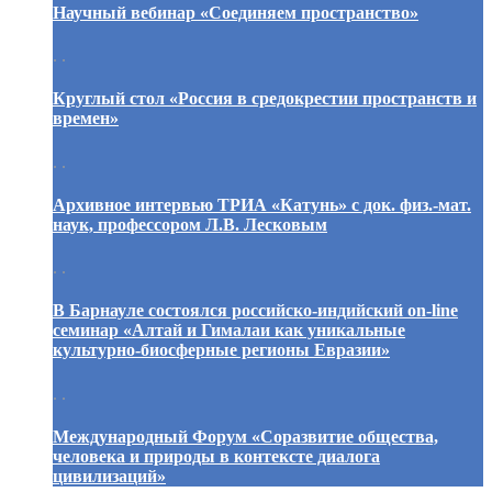
Научный вебинар «Соединяем пространство»
. .
Круглый стол «Россия в средокрестии пространств и
времен»
. .
Архивное интервью ТРИА «Катунь» с док. физ.-мат.
наук, профессором Л.В. Лесковым
. .
В Барнауле состоялся российско-индийский on-line
семинар «Алтай и Гималаи как уникальные
культурно-биосферные регионы Евразии»
. .
Международный Форум «Соразвитие общества,
человека и природы в контексте диалога
цивилизаций»