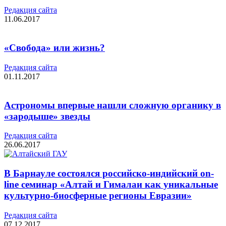
Редакция cайта
11.06.2017
«Свобода» или жизнь?
Редакция cайта
01.11.2017
Астрономы впервые нашли сложную органику в
«зародыше» звезды
Редакция cайта
26.06.2017
В Барнауле состоялся российско-индийский on-
line семинар «Алтай и Гималаи как уникальные
культурно-биосферные регионы Евразии»
Редакция cайта
07.12.2017