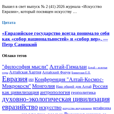
Вышел в свет выпуск № 2 (41) 2026 журнала «Искусство
Евразии», который посвящен искусству …
Цитата
«Евразийское государство всегда понимало себя
как «собор национальностей» и «собор вер», —
Петр Савицкий
Облако тегов
Алтай-Гималаи
"философия мысли"
Алтай - золотые
Алтайская Хартия
Алтайский Форум
горы
Блаватская Е.П.
Евразия
Конференция "Алтай-Космос-
ИИ
Микрокосм"
Монголия
Россия
Наш общий дом Алтай
как цивилизация
антропология
геополитика
духовно-экологическая цивилизация
евразийство
искусство
метафизика
искусство визуализации