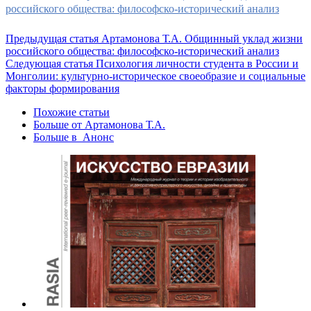
российского общества: философско-исторический анализ
Предыдущая статья
Артамонова Т.А. Общинный уклад жизни
российского общества: философско-исторический анализ
Следующая статья
Психология личности студента в России и
Монголии: культурно-историческое своеобразие и социальные
факторы формирования
Похожие статьи
Больше от Артамонова Т.А.
Больше в Анонс