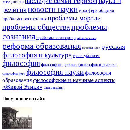
наука и
наследие семьи Рерихов
всеединства
новости науки
религия
ноосфера
община
проблемы морали
проблемы воспитания
проблемы
проблемы общества
сознания
проблемы эволюции
проблемы этики
реформа образования
русская
русская идея
философия и культура
трансгуманизм
философия
философия здоровья
философия и религия
философия науки
философия
философия йоги
философские и научные аспекты
образования
«Живой Этики»
цифровизация
Популярное на сайте