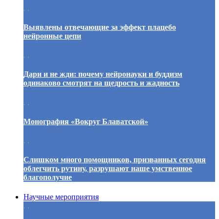
. .
Выявлены отвечающие за эффект плацебо
нейронные цепи
. .
Дари и не жди: почему нейронауки и буддизм
одинаково смотрят на щедрость и жадность
. .
Монография «Вокруг Блаватской»
. .
Слишком много помощников, призванных сегодня
облегчить рутину, разрушают наше умственное
благополучие
Научные мероприятия
. .