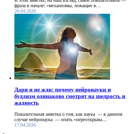
В этой заметке, на наш взгляд, самое показательное —
фраза в начале: «механизмы, лежащие в…
26.04.2026
Дари и не жди: почему нейронауки и
буддизм одинаково смотрят на щедрость и
жадность
Показательная заметка о том, как наука — в данном
случае нейронаука — опять «переоткрыва…
17.04.2026