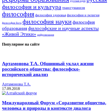
русская идея
философия и культура
трансгуманизм
философия
философия здоровья
философия и религия
философия науки
философия
философия йоги
философские и научные аспекты
образования
«Живой Этики»
цифровизация
Популярное на сайте
Артамонова Т.А. Общинный уклад жизни
российского общества: философско-
исторический анализ
Артамонова Т.А.
17.09.2018
Международный Форум «Соразвитие общества,
человека и природы в контексте диалога