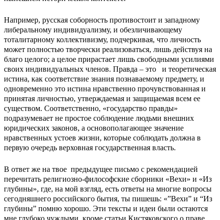
Например, русская соборность противостоит и западному
либеральному индивидуализму, и обезличивающему
тоталитарному коллективизму, подчеркивая, что личность
может полностью творчески реализоваться, лишь действуя на
благо целого; а целое прирастает лишь свободными усилиями
своих индивидуальных членов. Правда – это и теоретическая
истина, как соответствие знания познаваемому предмету, и
одновременно это истина нравственно прочувствованная и
принятая личностью, утверждаемая и защищаемая всем ее
существом. Соответственно, «государство правды»
подразумевает не простое соблюдение людьми внешних
юридических законов, а основополагающее значение
нравственных устоев жизни, которые соблюдать должна в
первую очередь верховная государственная власть.
В ответ же на твое предыдущее письмо с рекомендацией
перечитать религиозно-философские сборники «Вехи» и «Из
глубины», где, на мой взгляд, есть ответы на многие вопросы
сегодняшнего российского бытия, ты пишешь: «”Вехи” и “Из
глубины” помню хорошо. Эти тексты и идеи были остаются
мне глубоко чуждыми, кроме статьи Кистяковского о праве.