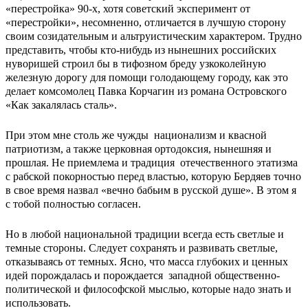
«перестройка» 90-х, хотя советский эксперимент от
«перестройки», несомненно, отличается в лучшую сторону
своим созидательным и альтруистическим характером. Трудно
представить, чтобы кто-нибудь из нынешних российских
нуворишей строил бы в тифозном бреду узкоколейную
железную дорогу для помощи голодающему городу, как это
делает комсомолец Павка Корчагин из романа Островского
«Как закалялась сталь».
При этом мне столь же чужды национализм и квасной
патриотизм, а также церковная ортодоксия, нынешняя и
прошлая. Не приемлема и традиция отечественного этатизма
с рабской покорностью перед властью, которую Бердяев точно
в свое время назвал «вечно бабьим в русской душе». В этом я
с тобой полностью согласен.
Но в любой национальной традиции всегда есть светлые и
темные стороны. Следует сохранять и развивать светлые,
отказываясь от темных. Ясно, что масса глубоких и ценных
идей порождалась и порождается западной общественно-
политической и философской мыслью, которые надо знать и
использовать.