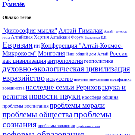
Гумилёв
Облако тегов
Алтай-Гималаи
"философия мысли"
Алтай - золотые
Алтайская Хартия
Алтайский Форум
горы
Блаватская Е.П.
Евразия
Конференция "Алтай-Космос-
ИИ
Микрокосм"
Монголия
Россия
Наш общий дом Алтай
как цивилизация
антропология
геополитика
духовно-экологическая цивилизация
евразийство
искусство
метафизика
искусство визуализации
наука и
наследие семьи Рерихов
всеединства
новости науки
религия
ноосфера
община
проблемы морали
проблемы воспитания
проблемы
проблемы общества
сознания
проблемы эволюции
проблемы этики
реформа образования
русская