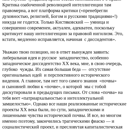
Критика озабоченной революцией интеллигенции там
правомерна, а вот платформа критики («пренебрегли
духовностью, религией, Богом и русскими традициями»!)
никуда не годится. Только Кистяковский — умница и
совершенно современен, актуален, адекватен, поскольку
критикует нашу интеллигенцию за правовой нигилизм. Это,
кстати, медленно исправляется, начиная с диссидентов».
Уважаю твою позицию, но в ответ вынужден заявить:
либеральная идея и русское западничество, особенно
западническое диссидентство XX века, мне, в свою очередь,
глубоко чужды. Их самая большая беда — отсутствие
оригинальных идей и перспективного исторического
видения. А главное, там нет того самого знания «почвы»
и сыновней любви к «почве», о которой мы с тобой
дискутировали в предыдущих письмах. От слова «почва» на
тебя веет «патриархальностью и интеллектуальной
замшелостью». Однако все наши реализованные исторические
проекты ХХ века были, по сути, западническими и
лишенными чувства исторической почвы. И все, во многом
именно поэтому, закончились трагическими фиаско ― и
социалистический проект, и пресловутая капиталистическая