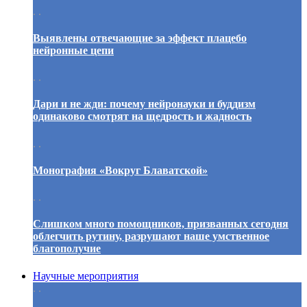
. .
Выявлены отвечающие за эффект плацебо
нейронные цепи
. .
Дари и не жди: почему нейронауки и буддизм
одинаково смотрят на щедрость и жадность
. .
Монография «Вокруг Блаватской»
. .
Слишком много помощников, призванных сегодня
облегчить рутину, разрушают наше умственное
благополучие
Научные мероприятия
. .