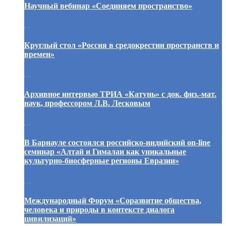
Научный вебинар «Соединяем пространство»
. .
Круглый стол «Россия в средокрестии пространств и
времен»
. .
Архивное интервью ТРИА «Катунь» с док. физ.-мат.
наук, профессором Л.В. Лесковым
. .
В Барнауле состоялся российско-индийский on-line
семинар «Алтай и Гималаи как уникальные
культурно-биосферные регионы Евразии»
. .
Международный Форум «Соразвитие общества,
человека и природы в контексте диалога
цивилизаций»