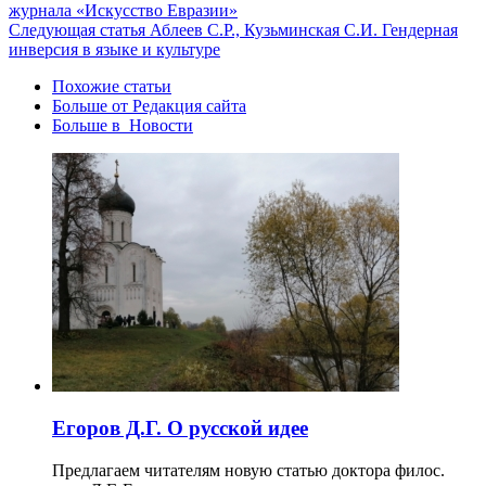
журнала «Искусство Евразии»
Следующая статья
Аблеев С.Р., Кузьминская С.И. Гендерная
инверсия в языке и культуре
Похожие статьи
Больше от Редакция cайта
Больше в Новости
Егоров Д.Г. О русской идее
Предлагаем читателям новую статью доктора филос.