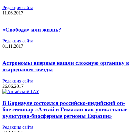
Редакция cайта
11.06.2017
«Свобода» или жизнь?
Редакция cайта
01.11.2017
Астрономы впервые нашли сложную органику в
«зародыше» звезды
Редакция cайта
26.06.2017
В Барнауле состоялся российско-индийский on-
line семинар «Алтай и Гималаи как уникальные
культурно-биосферные регионы Евразии»
Редакция cайта