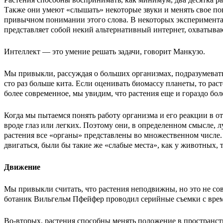
Также они умеют «слышать» некоторые звуки и менять свое пове
привычном понимании этого слова. В некоторых экспериментах
представляет собой некий альтернативный интернет, охватыва
Интеллект — это умение решать задачи, говорит Манкузо.
Мы привыкли, рассуждая о больших организмах, подразумевать 
сто раз больше кита. Если оценивать биомассу планеты, то ра
более современное, мы увидим, что растения еще и гораздо б
Когда мы пытаемся понять работу организма и его реакции в 
вроде глаз или легких. Поэтому они, в определенном смысле, 
растения все «органы» представлены во множественном числе. 
двигаться, были бы такие же «слабые места», как у животных, 
Движение
Мы привыкли считать, что растения неподвижны, но это не совс
ботаник Вильгельм Пфейфер проводил серийные съемки с врем
Во-вторых, растения способны менять положение в пространст