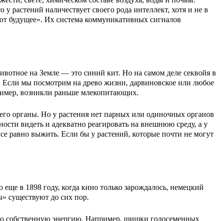
у растений наличествует своего рода интеллект, хотя и не в
ают будущее». Их система коммуникативных сигналов
вотное на Земле — это синий кит. Но на самом деле секвойя в
ов. Если мы посмотрим на древо жизни, дарвиновское или любое
пример, возникли раньше млекопитающих.
 его органы. Но у растения нет парных или одиночных органов
ости видеть и адекватно реагировать на внешнюю среду, а у
се равно выжить. Если бы у растений, которые почти не могут
.
о еще в 1898 году, когда кино только зарождалось, немецкий
» существуют до сих пор.
 это собственную энергию. Например, шишки голосеменных