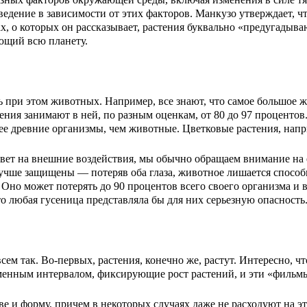
дение в зависимости от этих факторов. Манкузо утверждает, что 
, о которых он рассказывает, растения буквально «предугадыв
ющий всю планету.
при этом животных. Например, все знают, что самое большое жи
стения занимают в ней, по разным оценкам, от 80 до 97 процент
олее древние организмы, чем животные. Цветковые растения, на
ответ на внешние воздействия, мы обычно обращаем внимание на
лучше защищены — потеряв оба глаза, животное лишается способн
Оно может потерять до 90 процентов всего своего организма и в
то любая гусеница представляла бы для них серьезную опасность
ем так. Во-первых, растения, конечно же, растут. Интересно, чт
енным интервалом, фиксирующие рост растений, и эти «фильмы
ве и форму, причем в некоторых случаях даже не расходуют на