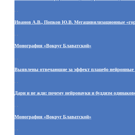
. .
Иванов А.В., Попков Ю.В. Мегацивилизационные «горн
. .
Монография «Вокруг Блаватской»
. .
Выявлены отвечающие за эффект плацебо нейронные
. .
Дари и не жди: почему нейронауки и буддизм одинаков
. .
Монография «Вокруг Блаватской»
. .