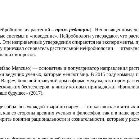
.
 нейробиология растений –
прим. редакции
]. Непосвященному че
е системы и «поведение». Нейробиологи утверждают, что растен
 Эти непривычные утверждения опираются на эксперименты, про
ву приезжал основатель растительной нейробиологии — итальян
 наших вопросов.
fano Mancuso) — основатель и популяризатор направления раст
ки ведущих ученых, которые меняют мир. В 2015 году команда
h Barge», большой плавучий дом в форме медузы, в котором расте
ескольких бестселлеров, к числу которых принадлежат «Бриллиа
аше будущее» (2017).
е собралось «каждой твари по паре» — это касалось животных и
, как со стороны древних ученых и философов, так и в наше вре
ить понятия рациональности и сознательности, которые у расте
зных факторов окружающей среды, включая изменения в силе тяж