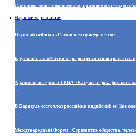
Слишком много помощников, призванных сегодня обл
Научные мероприятия
. .
Научный вебинар «Соединяем пространство»
. .
Круглый стол «Россия в средокрестии пространств и 
. .
Архивное интервью ТРИА «Катунь» с док. физ.-мат. н
. .
В Барнауле состоялся российско-индийский on-line с
. .
Международный Форум «Соразвитие общества, челове