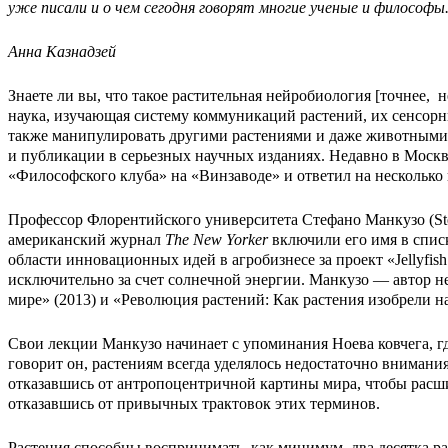
уже писали и о чем сегодня говорят многие ученые и философы
Анна Казнадзей
Знаете ли вы, что такое растительная нейробиология [точнее,
наука, изучающая систему коммуникаций растений, их сенсорны
также манипулировать другими растениями и даже животными.
и публикации в серьезных научных изданиях. Недавно в Моск
«Философского клуба» на «Винзаводе» и ответил на несколько
Профессор Флорентийского университета Стефано Манкузо (Ste
американский журнал
The New Yorker
включили его имя в спис
области инновационных идей в агробизнесе за проект «Jellyfis
исключительно за счет солнечной энергии. Манкузо — автор н
мире» (2013) и «Революция растений: Как растения изобрели н
Свои лекции Манкузо начинает с упоминания Ноева ковчега, гд
говорит он, растениям всегда уделялось недостаточно внимания
отказавшись от антропоцентричной картины мира, чтобы расшир
отказавшись от привычных трактовок этих терминов.
Растения способны воспринимать, как минимум, два десятка ра