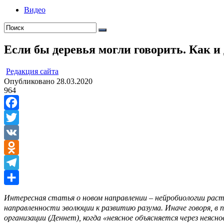
Видео
Если бы деревья могли говорить. Как и
ㅤ
Редакция cайта
Опубликовано
28.03.2020
964
Facebook
Twitter
VK
Odnoklassniki
Telegram
Отправить
Интересная статья о новом направлении – нейробиологии расте
направленности эволюции к развитию разума. Иначе говоря, в
организации (Деннет), когда «неясное объясняется через неясно