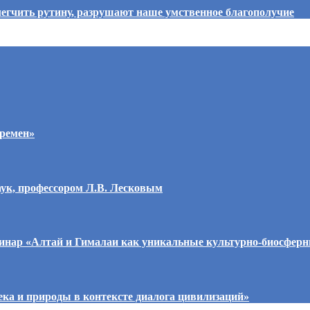
егчить рутину, разрушают наше умственное благополучие
времен»
аук, профессором Л.В. Лесковым
еминар «Алтай и Гималаи как уникальные культурно-биосфер
ка и природы в контексте диалога цивилизаций»