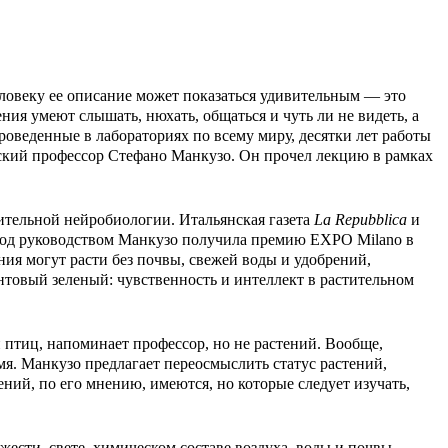
ловеку ее описание может показаться удивительным — это
ия умеют слышать, нюхать, общаться и чуть ли не видеть, а
веденные в лабораториях по всему миру, десятки лет работы
ский профессор Стефано Манкузо. Он прочел лекцию в рамках
ительной нейробиологии. Итальянская газета
La Repubblica
и
 под руководством Манкузо получила премию EXPO Milano в
ния могут расти без почвы, свежей воды и удобрений,
нтовый зеленый: чувственность и интеллект в растительном
 птиц, напоминает профессор, но не растений. Вообще,
мя. Манкузо предлагает переосмыслить статус растений,
ний, по его мнению, имеются, но которые следует изучать,
ести, свете, химическом составе воздуха, воды и почвы.