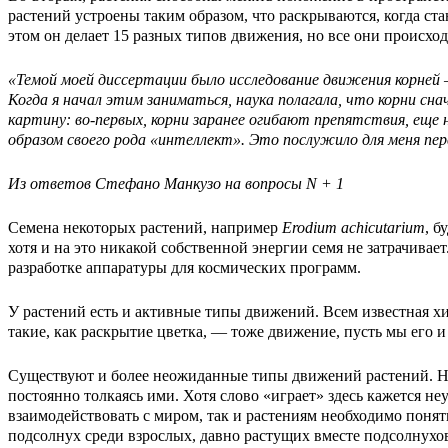
растений устроены таким образом, что раскрываются, когда ст
этом он делает 15 разных типов движения, но все они происхо
«Темой моей диссертации было исследование движения корней 
Когда я начал этим заниматься, наука полагала, что корни 
картину: во-первых, корни заранее огибают препятствия, еще
образом своего рода «интеллект». Это послужило для меня пе
Из ответов Стефано Манкузо на вопросы N + 1
Семена некоторых растений, например
Erodium achicutarium
, б
хотя и на это никакой собственной энергии семя не затрачива
разработке аппаратуры для космических программ.
У растений есть и активные типы движений. Всем известная х
такие, как раскрытие цветка, — тоже движение, пусть мы его и 
Существуют и более неожиданные типы движений растений. Нап
постоянно толкаясь ими. Хотя слово «играет» здесь кажется н
взаимодействовать с миром, так и растениям необходимо поня
подсолнух среди взрослых, давно растущих вместе подсолнухов,