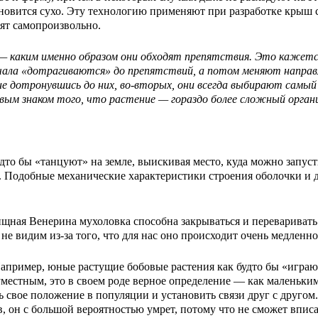
ановится сухо. Эту технологию применяют при разработке крыш 
дят самопроизвольно.
— каким именно образом они обходят препятствия. Это кажется
сначала «дотрагиваются» до препятствий, а потом меняют напр
 не дотронувшись до них, во-вторых, они всегда выбирают сам
рвым знаком того, что растение — гораздо более сложный орган
удто бы «танцуют» на земле, выискивая место, куда можно запус
ет. Подобные механические характеристики строения оболочки и
ищная Венерина мухоловка способна закрываться и переваривать
не видим из-за того, что для нас оно происходит очень медленно
ример, юные растущие бобовые растения как будто бы «играют» 
еуместным, это в своем роде верное определение — как маленьки
ть свое положение в популяции и установить связи друг с друг
 он с большой вероятностью умрет, потому что не сможет вписат