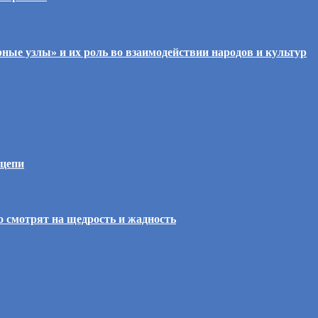
ые узлы» и их роль во взаимодействии народов и культур
 цепи
о смотрят на щедрость и жадность