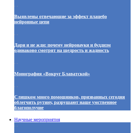
. .
Выявлены отвечающие за эффект плацебо
нейронные цепи
. .
Дари и не жди: почему нейронауки и буддизм
одинаково смотрят на щедрость и жадность
. .
Монография «Вокруг Блаватской»
. .
Слишком много помощников, призванных сегодня
облегчить рутину, разрушают наше умственное
благополучие
Научные мероприятия
. .