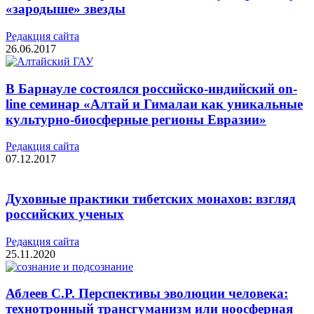
«зародыше» звезды
Редакция cайта
26.06.2017
В Барнауле состоялся российско-индийский on-
line семинар «Алтай и Гималаи как уникальные
культурно-биосферные регионы Евразии»
Редакция cайта
07.12.2017
Духовные практики тибетских монахов: взгляд
российских ученых
Редакция cайта
25.11.2020
Аблеев С.Р. Перспективы эволюции человека:
технотронный трансгуманизм или ноосферная