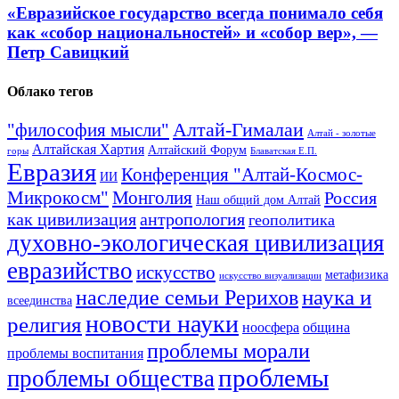
«Евразийское государство всегда понимало себя
как «собор национальностей» и «собор вер», —
Петр Савицкий
Облако тегов
Алтай-Гималаи
"философия мысли"
Алтай - золотые
Алтайская Хартия
Алтайский Форум
горы
Блаватская Е.П.
Евразия
Конференция "Алтай-Космос-
ИИ
Микрокосм"
Монголия
Россия
Наш общий дом Алтай
как цивилизация
антропология
геополитика
духовно-экологическая цивилизация
евразийство
искусство
метафизика
искусство визуализации
наука и
наследие семьи Рерихов
всеединства
новости науки
религия
ноосфера
община
проблемы морали
проблемы воспитания
проблемы
проблемы общества