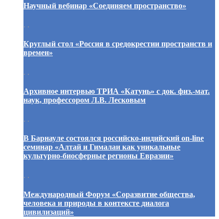
Научный вебинар «Соединяем пространство»
. .
Круглый стол «Россия в средокрестии пространств и
времен»
. .
Архивное интервью ТРИА «Катунь» с док. физ.-мат.
наук, профессором Л.В. Лесковым
. .
В Барнауле состоялся российско-индийский on-line
семинар «Алтай и Гималаи как уникальные
культурно-биосферные регионы Евразии»
. .
Международный Форум «Соразвитие общества,
человека и природы в контексте диалога
цивилизаций»