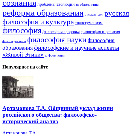
сознания
проблемы эволюции
проблемы этики
реформа образования
русская
русская идея
философия и культура
трансгуманизм
философия
философия здоровья
философия и религия
философия науки
философия
философия йоги
философские и научные аспекты
образования
«Живой Этики»
цифровизация
Популярное на сайте
Артамонова Т.А. Общинный уклад жизни
российского общества: философско-
исторический анализ
Артамонова Т.А.