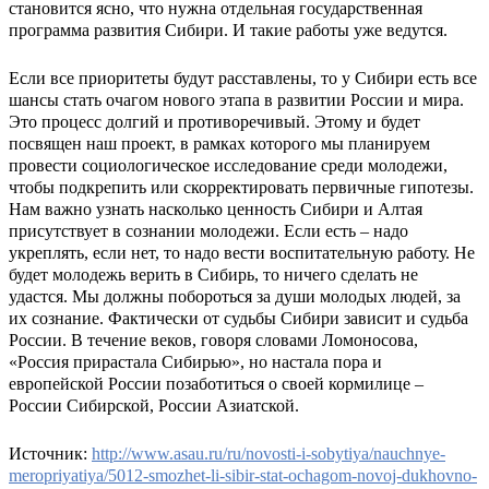
становится ясно, что нужна отдельная государственная
программа развития Сибири. И такие работы уже ведутся.
Если все приоритеты будут расставлены, то у Сибири есть все
шансы стать очагом нового этапа в развитии России и мира.
Это процесс долгий и противоречивый. Этому и будет
посвящен наш проект, в рамках которого мы планируем
провести социологическое исследование среди молодежи,
чтобы подкрепить или скорректировать первичные гипотезы.
Нам важно узнать насколько ценность Сибири и Алтая
присутствует в сознании молодежи. Если есть – надо
укреплять, если нет, то надо вести воспитательную работу. Не
будет молодежь верить в Сибирь, то ничего сделать не
удастся. Мы должны побороться за души молодых людей, за
их сознание. Фактически от судьбы Сибири зависит и судьба
России. В течение веков, говоря словами Ломоносова,
«Россия прирастала Сибирью», но настала пора и
европейской России позаботиться о своей кормилице –
России Сибирской, России Азиатской.
Источник:
http://www.asau.ru/ru/novosti-i-sobytiya/nauchnye-
meropriyatiya/5012-smozhet-li-sibir-stat-ochagom-novoj-dukhovno-