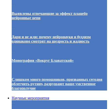
. .
Выявлены отвечающие за эффект плацебо
нейронные цепи
. .
Дари и не жди: почему нейронауки и буддизм
одинаково смотрят на щедрость и жадность
. .
Монография «Вокруг Блаватской»
. .
Слишком много помощников, призванных сегодня
облегчить рутину, разрушают наше умственное
благополучие
Научные мероприятия
. .