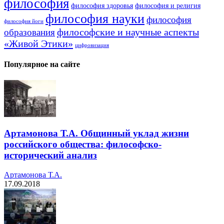
философия
философия здоровья
философия и религия
философия науки
философия
философия йоги
философские и научные аспекты
образования
«Живой Этики»
цифровизация
Популярное на сайте
Артамонова Т.А. Общинный уклад жизни
российского общества: философско-
исторический анализ
Артамонова Т.А.
17.09.2018