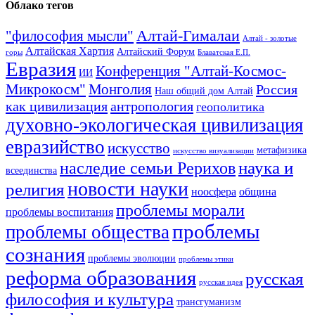
Облако тегов
Алтай-Гималаи
"философия мысли"
Алтай - золотые
Алтайская Хартия
Алтайский Форум
горы
Блаватская Е.П.
Евразия
Конференция "Алтай-Космос-
ИИ
Микрокосм"
Монголия
Россия
Наш общий дом Алтай
как цивилизация
антропология
геополитика
духовно-экологическая цивилизация
евразийство
искусство
метафизика
искусство визуализации
наука и
наследие семьи Рерихов
всеединства
новости науки
религия
ноосфера
община
проблемы морали
проблемы воспитания
проблемы
проблемы общества
сознания
проблемы эволюции
проблемы этики
реформа образования
русская
русская идея
философия и культура
трансгуманизм