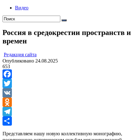
Видео
Россия в средокрестии пространств и
времен
ㅤ
Редакция cайта
Опубликовано
24.08.2025
653
Facebook
Twitter
VK
Odnoklassniki
Telegram
Отправить
Представляем нашу новую коллективную монографию,
посвященную историческим судьбам мегацивилизаций