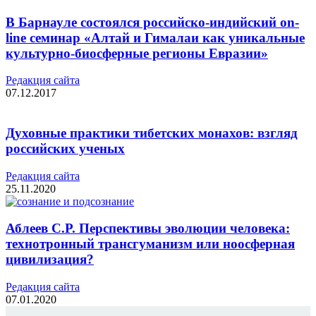
В Барнауле состоялся российско-индийский on-
line семинар «Алтай и Гималаи как уникальные
культурно-биосферные регионы Евразии»
Редакция cайта
07.12.2017
Духовные практики тибетских монахов: взгляд
российских ученых
Редакция cайта
25.11.2020
Аблеев С.Р. Перспективы эволюции человека:
технотронный трансгуманизм или ноосферная
цивилизация?
Редакция cайта
07.01.2020