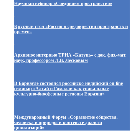
Научный вебинар «Соединяем пространство»
. .
Круглый стол «Россия в средокрестии пространств и
времен»
. .
Архивное интервью ТРИА «Катунь» с док. физ.-мат.
наук, профессором Л.В. Лесковым
. .
В Барнауле состоялся российско-индийский on-line
семинар «Алтай и Гималаи как уникальные
культурно-биосферные регионы Евразии»
. .
Международный Форум «Соразвитие общества,
человека и природы в контексте диалога
цивилизаций»