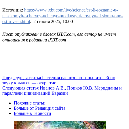
Источник:
https://www.ixbt.com/live/science/est-li-soznanie-u-
nasekomyh-i-chervey-uchenye-predlagayut-novuyu-aksiomu-ono-
est-u-vseh.html
. 25 июня 2025, 10:00
Пост опубликован в блогах iXBT.com, его автор не имеет
отношения к редакции iXBT.com
Предыдущая статья
Растения распознают опылителей по
звуку крыльев — открытие
Следующая статья
Иванов А.В., Попков Ю.В. Меридианы и
параллели цивилизаций Евразии
Похожие статьи
Больше от Редакция cайта
Больше в Новости