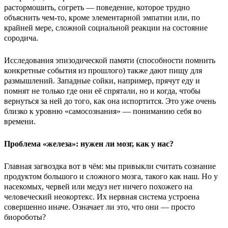
растормошить, согреть — поведение, которое трудно
объяснить чем-то, кроме элементарной эмпатии или, по
крайней мере, сложной социальной реакции на состояние
сородича.
Исследования эпизодической памяти (способности помнить
конкретные события из прошлого) также дают пищу для
размышлений. Западные сойки, например, прячут еду и
помнят не только где они её спрятали, но и когда, чтобы
вернуться за ней до того, как она испортится. Это уже очень
близко к уровню «самосознания» — пониманию себя во
времени.
Проблема «железа»: нужен ли мозг, как у нас?
Главная загвоздка вот в чём: мы привыкли считать сознание
продуктом большого и сложного мозга, такого как наш. Но у
насекомых, червей или медуз нет ничего похожего на
человеческий неокортекс. Их нервная система устроена
совершенно иначе. Означает ли это, что они — просто
биороботы?