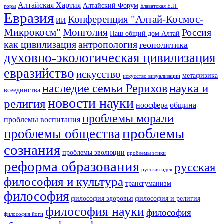
Алтайская Хартия
Алтайский Форум
горы
Блаватская Е.П.
Евразия
Конференция "Алтай-Космос-
ИИ
Микрокосм"
Монголия
Россия
Наш общий дом Алтай
как цивилизация
антропология
геополитика
духовно-экологическая цивилизация
евразийство
искусство
метафизика
искусство визуализации
наука и
наследие семьи Рерихов
всеединства
новости науки
религия
ноосфера
община
проблемы морали
проблемы воспитания
проблемы
проблемы общества
сознания
проблемы эволюции
проблемы этики
реформа образования
русская
русская идея
философия и культура
трансгуманизм
философия
философия здоровья
философия и религия
философия науки
философия
философия йоги