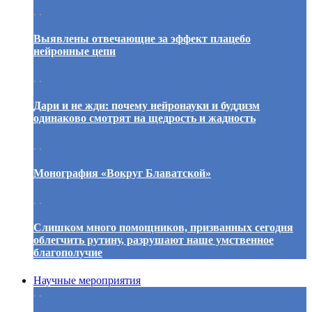
. .
Выявлены отвечающие за эффект плацебо
нейронные цепи
. .
Дари и не жди: почему нейронауки и буддизм
одинаково смотрят на щедрость и жадность
. .
Монография «Вокруг Блаватской»
. .
Слишком много помощников, призванных сегодня
облегчить рутину, разрушают наше умственное
благополучие
Научные мероприятия
. .