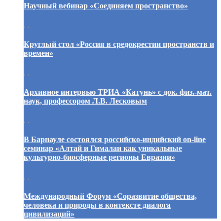
Научный вебинар «Соединяем пространство»
. .
Круглый стол «Россия в средокрестии пространств и
времен»
. .
Архивное интервью ТРИА «Катунь» с док. физ.-мат.
наук, профессором Л.В. Лесковым
. .
В Барнауле состоялся российско-индийский on-line
семинар «Алтай и Гималаи как уникальные
культурно-биосферные регионы Евразии»
. .
Международный Форум «Соразвитие общества,
человека и природы в контексте диалога
цивилизаций»