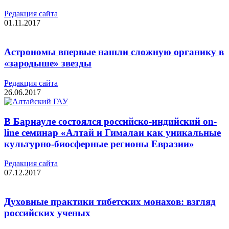
Редакция cайта
01.11.2017
Астрономы впервые нашли сложную органику в
«зародыше» звезды
Редакция cайта
26.06.2017
В Барнауле состоялся российско-индийский on-
line семинар «Алтай и Гималаи как уникальные
культурно-биосферные регионы Евразии»
Редакция cайта
07.12.2017
Духовные практики тибетских монахов: взгляд
российских ученых