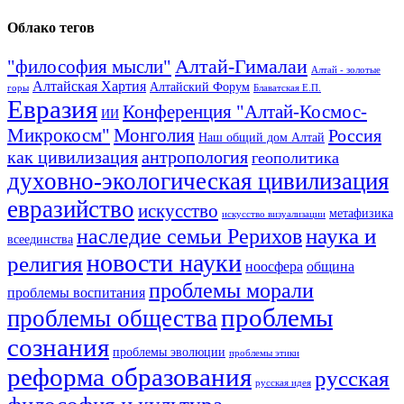
Облако тегов
Алтай-Гималаи
"философия мысли"
Алтай - золотые
Алтайская Хартия
Алтайский Форум
горы
Блаватская Е.П.
Евразия
Конференция "Алтай-Космос-
ИИ
Микрокосм"
Монголия
Россия
Наш общий дом Алтай
как цивилизация
антропология
геополитика
духовно-экологическая цивилизация
евразийство
искусство
метафизика
искусство визуализации
наука и
наследие семьи Рерихов
всеединства
новости науки
религия
ноосфера
община
проблемы морали
проблемы воспитания
проблемы
проблемы общества
сознания
проблемы эволюции
проблемы этики
реформа образования
русская
русская идея