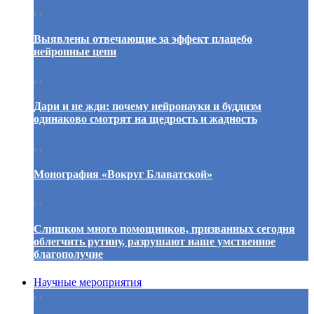
. .
Выявлены отвечающие за эффект плацебо
нейронные цепи
. .
Дари и не жди: почему нейронауки и буддизм
одинаково смотрят на щедрость и жадность
. .
Монография «Вокруг Блаватской»
. .
Слишком много помощников, призванных сегодня
облегчить рутину, разрушают наше умственное
благополучие
Научные мероприятия
. .