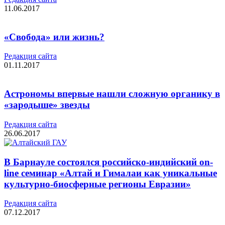
11.06.2017
«Свобода» или жизнь?
Редакция cайта
01.11.2017
Астрономы впервые нашли сложную органику в
«зародыше» звезды
Редакция cайта
26.06.2017
В Барнауле состоялся российско-индийский on-
line семинар «Алтай и Гималаи как уникальные
культурно-биосферные регионы Евразии»
Редакция cайта
07.12.2017