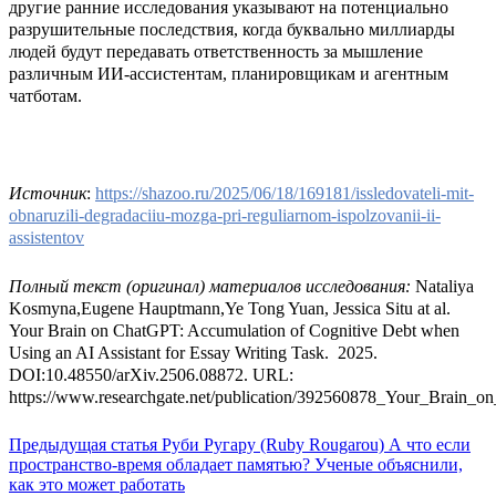
другие ранние исследования указывают на потенциально
разрушительные последствия, когда буквально миллиарды
людей будут передавать ответственность за мышление
различным ИИ-ассистентам, планировщикам и агентным
чатботам.
Источник
:
https://shazoo.ru/2025/06/18/169181/issledovateli-mit-
obnaruzili-degradaciiu-mozga-pri-reguliarnom-ispolzovanii-ii-
assistentov
Полный текст (оригинал) материалов исследования:
Nataliya
Kosmyna,Eugene Hauptmann,Ye Tong Yuan, Jessica Situ at al.
Your Brain on ChatGPT: Accumulation of Cognitive Debt when
Using an AI Assistant for Essay Writing Task. 2025.
DOI:10.48550/arXiv.2506.08872. URL:
https://www.researchgate.net/publication/392560878_Your_Brain
Предыдущая статья
Руби Ругару (Ruby Rougarou) А что если
пространство-время обладает памятью? Ученые объяснили,
как это может работать