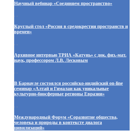
Научный вебинар «Соединяем пространство»
. .
Круглый стол «Россия в средокрестии пространств и
времен»
. .
Архивное интервью ТРИА «Катунь» с док. физ.-мат.
наук, профессором Л.В. Лесковым
. .
В Барнауле состоялся российско-индийский on-line
семинар «Алтай и Гималаи как уникальные
культурно-биосферные регионы Евразии»
. .
Международный Форум «Соразвитие общества,
человека и природы в контексте диалога
цивилизаций»