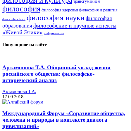
философия и культура
трансгуманизм
философия
философия здоровья
философия и религия
философия науки
философия
философия йоги
философские и научные аспекты
образования
«Живой Этики»
цифровизация
Популярное на сайте
Артамонова Т.А. Общинный уклад жизни
российского общества: философско-
исторический анализ
Артамонова Т.А.
17.09.2018
Международный Форум «Соразвитие общества,
человека и природы в контексте диалога
цивилизаций»