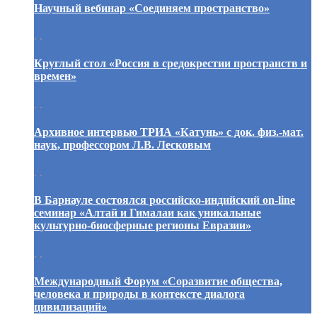
Научный вебинар «Соединяем пространство»
. .
Круглый стол «Россия в средокрестии пространств и
времен»
. .
Архивное интервью ТРИА «Катунь» с док. физ.-мат.
наук, профессором Л.В. Лесковым
. .
В Барнауле состоялся российско-индийский on-line
семинар «Алтай и Гималаи как уникальные
культурно-биосферные регионы Евразии»
. .
Международный Форум «Соразвитие общества,
человека и природы в контексте диалога
цивилизаций»