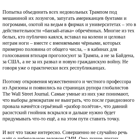
Попытка объединить всех недовольных Трампом под
мешаниной их лозунгов, запугать американцев бунтами и
погромами, охотой на ведьм в фирмах и университетах – это в
действительности «банзай-атака» обречённых. Многие из тех
белых, кто публично каялся, вставал на колени и целовал
неграм ноги – вместе с вменяемыми чёрными, которых
примерно половина от общего числа, – в кабинах для
голосования втихаря проголосуют за Трампа, а не за Байдена,
за США, а не за их развал и новую гражданскую войну. Не
говоря уже о практически всех республиканцах.
Поэтому откровения мужественного и честного профессора
из Аризоны и появились на страницах рупора глобалистов
The Wall Street Journal. Самые умные из них уже понимают,
что выборы демократам не выиграть, что после грандиозного
провала начнётся серьёзный «разбор полётов», что давний
расистский гнойник вскрылся и дальше нужно будет
придумывать что-то ещё, а на этом пути ставить точку.
И вот что также интересно. Совершенно не случайно речь
идёт о либеральном деловом СМИ. Оно лучше других