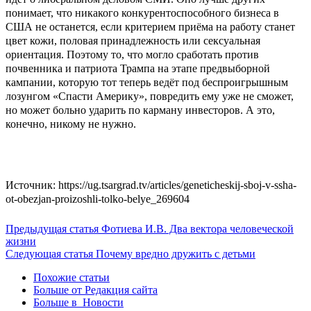
понимает, что никакого конкурентоспособного бизнеса в
США не останется, если критерием приёма на работу станет
цвет кожи, половая принадлежность или сексуальная
ориентация. Поэтому то, что могло сработать против
почвенника и патриота Трампа на этапе предвыборной
кампании, которую тот теперь ведёт под беспроигрышным
лозунгом «Спасти Америку», повредить ему уже не сможет,
но может больно ударить по карману инвесторов. А это,
конечно, никому не нужно.
Источник: https://ug.tsargrad.tv/articles/geneticheskij-sboj-v-ssha-
ot-obezjan-proizoshli-tolko-belye_269604
Предыдущая статья
Фотиева И.В. Два вектора человеческой
жизни
Следующая статья
Почему вредно дружить с детьми
Похожие статьи
Больше от Редакция cайта
Больше в Новости