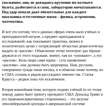
увольняют, они, не дожидаясь вручения им волчьего
билета, разбегаются и сами, лаборатории опечатываются.
Под удар попали даже обязательные для каждого
школьника естественные науки – физика, астрономия,
математика.
И всё это потому, что в данных сферах очень мало учёных и
преподавателей-негров, а предмет преподавания и
исследований, как показывает практика, можно в
политических целях с потрясающей лёгкостью демагогически
выдать за «расизм». Объяснение этому нехитрое: раз чёрные
держатся от этого подальше, значит, там их «унижают», а это
«расизм». Коль скоро сами науки – суть проявление
«расизма», они должны быть запрещены. Нам, русским,
совершенно чужда такая логика, и я объясню ниже почему, но
в США сплошь и рядом рассуждают именно так. Статья
Краусса – редкое пока что исключение.
Вторая важнейшая тема, которую поднял учёный (и по этому
поводу давно бьют тревогу президент США Дональд Трамп и
его правоконсервативные сторонники), – это засилье
леволиберальной цензуры в американской системе