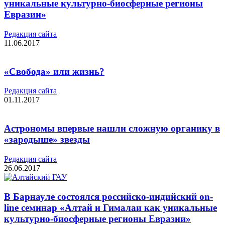
уникальные культурно-биосферные регионы
Евразии»
Редакция cайта
11.06.2017
«Свобода» или жизнь?
Редакция cайта
01.11.2017
Астрономы впервые нашли сложную органику в
«зародыше» звезды
Редакция cайта
26.06.2017
В Барнауле состоялся российско-индийский on-
line семинар «Алтай и Гималаи как уникальные
культурно-биосферные регионы Евразии»