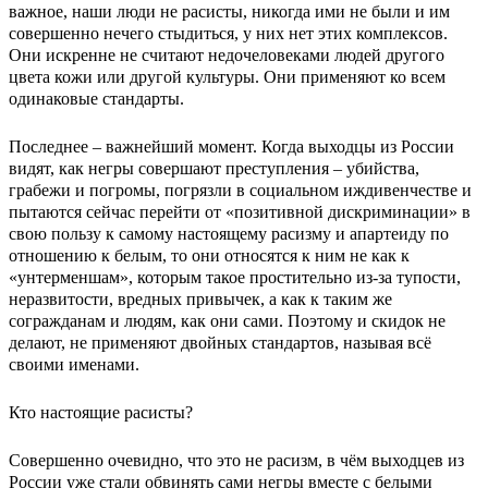
важное, наши люди не расисты, никогда ими не были и им
совершенно нечего стыдиться, у них нет этих комплексов.
Они искренне не считают недочеловеками людей другого
цвета кожи или другой культуры. Они применяют ко всем
одинаковые стандарты.
Последнее – важнейший момент. Когда выходцы из России
видят, как негры совершают преступления – убийства,
грабежи и погромы, погрязли в социальном иждивенчестве и
пытаются сейчас перейти от «позитивной дискриминации» в
свою пользу к самому настоящему расизму и апартеиду по
отношению к белым, то они относятся к ним не как к
«унтерменшам», которым такое простительно из-за тупости,
неразвитости, вредных привычек, а как к таким же
согражданам и людям, как они сами. Поэтому и скидок не
делают, не применяют двойных стандартов, называя всё
своими именами.
Кто настоящие расисты?
Совершенно очевидно, что это не расизм, в чём выходцев из
России уже стали обвинять сами негры вместе с белыми