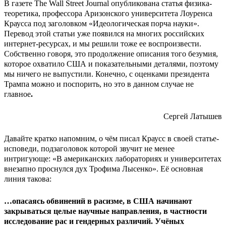
В газете The Wall Street Journal опубликована статья физика-
теоретика, профессора Аризонского университета Лоуренса
Краусса под заголовком «Идеологическая порча науки».
Перевод этой статьи уже появился на многих российских
интернет-ресурсах, и мы решили тоже ее воспроизвести.
Собственно говоря, это продолжение описания того безумия,
которое охватило США и показательными деталями, поэтому
мы ничего не выпустили.
Конечно, с оценками президента
Трампа можно и поспорить, но это в данном случае не
главное
.
Сергей Латышев
Давайте кратко напомним, о чём писал Краусс в своей статье-
исповеди, подзаголовок которой звучит не менее
интригующе: «В американских лабораториях и университетах
внезапно проснулся дух Трофима Лысенко». Её основная
линия такова:
…опасаясь обвинений в расизме, в США начинают
закрываться целые научные направления, в частности
исследование рас и гендерных различий. Учёных