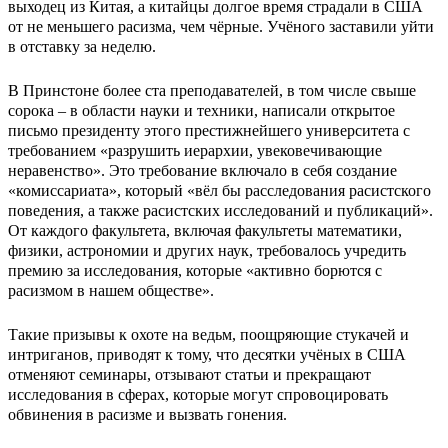
выходец из Китая, а китайцы долгое время страдали в США
от не меньшего расизма, чем чёрные. Учёного заставили уйти
в отставку за неделю.
В Принстоне более ста преподавателей, в том числе свыше
сорока – в области науки и техники, написали открытое
письмо президенту этого престижнейшего университета с
требованием «разрушить иерархии, увековечивающие
неравенство». Это требование включало в себя создание
«комиссариата», который «вёл бы расследования расистского
поведения, а также расистских исследований и публикаций».
От каждого факультета, включая факультеты математики,
физики, астрономии и других наук, требовалось учредить
премию за исследования, которые «активно борются с
расизмом в нашем обществе».
Такие призывы к охоте на ведьм, поощряющие стукачей и
интриганов, приводят к тому, что десятки учёных в США
отменяют семинары, отзывают статьи и прекращают
исследования в сферах, которые могут спровоцировать
обвинения в расизме и вызвать гонения.