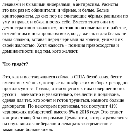
леваками и бывшими либералами, а антирасизм. Расисты –
это как раз их обвинители: и чёрные, и белые. Белые
крипторасисты, до сих пор не считающие чёрных равными по
уму, в правах и обязанностях себе. Вместо этого они их
демонстративно «жалеют», постоянно вспоминают о рабстве,
отменённом в позапрошлом веке, когда жизнь и для белых не
была сладкой, вставая перед чёрными на колени, унижая их
своей жалостью. Хотя жалость – позиция превосходства и
доминантности над тем, кого жалеют.
Что грядёт?
Это, как и все творящиеся сейчас в США безобразия, бесит
вменяемых чёрных, которые на ноябрьских выборах рекордно
проголосуют за Трампа, относящегося к ним совершенно по-
русски – адекватно и уважительно, без лести и подлизона,
сделав для тех, кто хочет и готов трудиться, намного больше
демократов. По некоторым прогнозам, так поступит 41%
чернокожих избирателей вместо 8% в 2016 году. Это станет
концом стоящей за погромами Демпартии, которая развалится
на очухавшихся либералов и левацких экстремистов с
замашками большевиков.