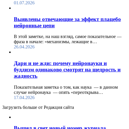
01.07.2026
Выявлены отвечающие за эффект плацебо
нейронные цепи
В этой заметке, на наш взгляд, самое показательное —
фраза в начале: «механизмы, лежащие в…
26.04.2026
Дари и не жди: почему нейронауки и
буддизм одинаково смотрят на щедрость и
жадность
Показательная заметка о том, как наука — в данном
случае нейронаука — опять «переоткрыва…
17.04.2026
Загрузить больше от Редакция cайта
Вышел в свет новый номер журнала