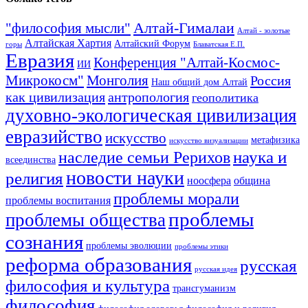
Алтай-Гималаи
"философия мысли"
Алтай - золотые
Алтайская Хартия
Алтайский Форум
горы
Блаватская Е.П.
Евразия
Конференция "Алтай-Космос-
ИИ
Микрокосм"
Монголия
Россия
Наш общий дом Алтай
как цивилизация
антропология
геополитика
духовно-экологическая цивилизация
евразийство
искусство
метафизика
искусство визуализации
наука и
наследие семьи Рерихов
всеединства
новости науки
религия
ноосфера
община
проблемы морали
проблемы воспитания
проблемы
проблемы общества
сознания
проблемы эволюции
проблемы этики
реформа образования
русская
русская идея
философия и культура
трансгуманизм
философия