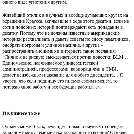
одного вида угнетения другим.
Живейший отклик в научных и вообще думающих кругах на
обращение Краусса, всплывшие в ходе этого десятки, если не
сотни подобных историй подтверждают: есть попадание в
десятку. Потому что не должны известные американские
историки расхваливать и давать советы по сносу памятников,
одобрять погромы и уличное насилие, а другие –
распространять анонимно в интернете такие послания:
«Лично я не рискую высказываться против повестки BLM…
Единомыслие, навязываемое университетской
администрацией, профессорами, корпорациями и СМИ,
делает неизбежным наказание для любого диссидента… Я
уверен, что если подпишу это письмо своим именем, то
потеряю свою работу и все будущие работы…».
И в бизнесе то же
Однако, может быть, речь идёт только о науке, что обещает
западному миру тёмные века завтра, но не сегодня? Отнюдь.