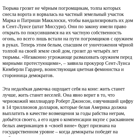
Тюрьма грозит не чёрным погромщикам, толпа которых
снесла ворота и ворвалась на частный земельный участок
Марка и Патриши Макклоски, чтобы вандализировать их дом
в Сент-Луисе (штат Миссури). Они по закону имели право
открыть по покусившимся на их частную собственность
огонь, но всего лишь встали на пути погромщиков с оружием
в руках. Теперь этим белым, спасшим от уничтожения чёрной
толпой на своей земле свой дом, грозит до четырёх лет
тюрьмы. «Незаконно угрожающе размахивать оружием перед
мирными протестующими», – заявила прокурор Сент-Луиса
Кимберли Гарднер, воинствующая цветная феминистка и
сторонница демократов.
Эта недалёкая дамочка ощущает себя на коне: жить станет
лучше, жить станет веселей. Она явно верит в то, что
чернокожий миллиардер Роберт Джонсон, озвучивший цифру
в 14 триллионов долларов, которые белая Америка должна
выплатить в качестве возмещения за годы рабства неграм,
добьётся своего, а его идея о компенсации вкупе с раскаянием
белых американцев в «своей вине» будет признана на
государственном уровне – когда демократы победят на