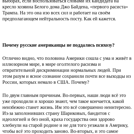
выборах, если воспользоваться словами их кандидата на
кресло хозяина Белого дома Джо Байдена, «первого расиста»
Трампа. На это она изо всех сил и работает на своём
предполагающем нейтральность посту. Как ей кажется.
Почему русские американцы не поддались психозу?
Отлично видно, что половина Америки сошла с ума и живёт в
иллюзорном мире, в мире оголтелого расизма и
отвратительной дискриминации нормальных людей. При
этом разум и ясное сознание сохранили почти все выходцы из
России, которых немало в США. Почему?
По двум главным причинам. Во-первых, наши люди всё это
уже проходили и хорошо знают, чем такое кончается, какой
неизбежно станет жизнь. Им это всё совершенно неинтересно.
Из-за заполонивших страну Шариковых, бандитов с
идеологией и без оной, краха государства они здорово
хлебнули на старой родине и не для того уезжали в Америку,
чтобы всё это проходить заново. Во-вторых, и это самое