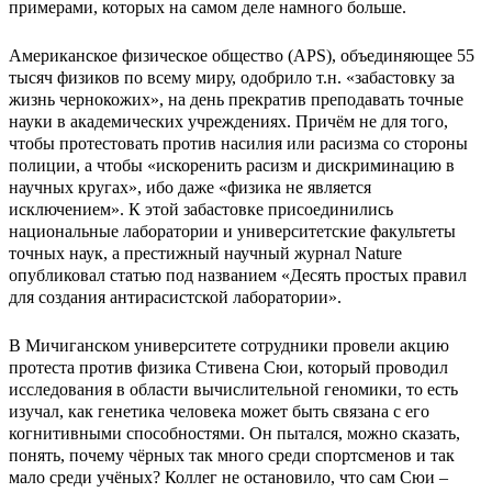
примерами, которых на самом деле намного больше.
Американское физическое общество (APS), объединяющее 55
тысяч физиков по всему миру, одобрило т.н. «забастовку за
жизнь чернокожих», на день прекратив преподавать точные
науки в академических учреждениях. Причём не для того,
чтобы протестовать против насилия или расизма со стороны
полиции, а чтобы «искоренить расизм и дискриминацию в
научных кругах», ибо даже «физика не является
исключением». К этой забастовке присоединились
национальные лаборатории и университетские факультеты
точных наук, а престижный научный журнал Nature
опубликовал статью под названием «Десять простых правил
для создания антирасистской лаборатории».
В Мичиганском университете сотрудники провели акцию
протеста против физика Стивена Сюи, который проводил
исследования в области вычислительной геномики, то есть
изучал, как генетика человека может быть связана с его
когнитивными способностями. Он пытался, можно сказать,
понять, почему чёрных так много среди спортсменов и так
мало среди учёных? Коллег не остановило, что сам Сюи –