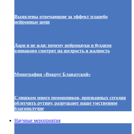
. .
Выявлены отвечающие за эффект плацебо
нейронные цепи
. .
Дари и не жди: почему нейронауки и буддизм
одинаково смотрят на щедрость и жадность
. .
Монография «Вокруг Блаватской»
. .
Слишком много помощников, призванных сегодня
облегчить рутину, разрушают наше умственное
благополучие
Научные мероприятия
. .