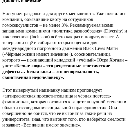
Дикость и безумие
Наступает раздолье и для других меньшинств. Уже появились
компании, объявившие квоту на сотрудников-
гомосексуалистов – не менее 3%. Рекламируемая всеми
западными компаниями «политика разнообразия» (Diversity) и
«включения» (Inclusion) всё это как раз и подразумевает. А
теперь они ещё и собирают открыто деньги для
международного погромного движения Black Lives Matter
(«Чёрные жизни имеют значение»), соосновательница
которого — начинающий канадский «учёный» Юсра Хогали –
учит: «
Белые люди – это рецессивные генетические
дефекты… Белая кожа – это ненормальность,
свойственная недочеловеку».
Этот вывернутый наизнанку нацизм проповедует
«антирасистская просветительница и чёрная поэтесса-
феминистка», которая готовится к защите «научной степени в
области исследования социальной справедливости». Она
совершенно не боится, что её выгонят за такие речи из
университета, зная, что выгонят того, кто наберётся смелости
и заявит: «Все жизни имеют значение».