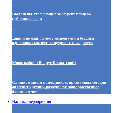
. .
Выявлены отвечающие за эффект плацебо
нейронные цепи
. .
Дари и не жди: почему нейронауки и буддизм
одинаково смотрят на щедрость и жадность
. .
Монография «Вокруг Блаватской»
. .
Слишком много помощников, призванных сегодня
облегчить рутину, разрушают наше умственное
благополучие
Научные мероприятия
. .