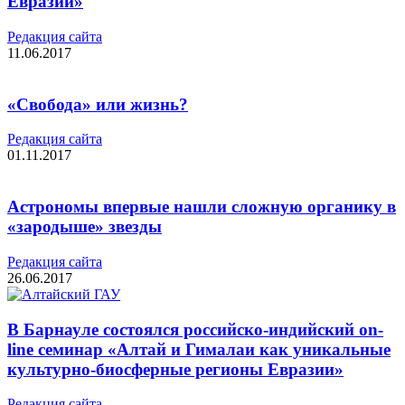
Евразии»
Редакция cайта
11.06.2017
«Свобода» или жизнь?
Редакция cайта
01.11.2017
Астрономы впервые нашли сложную органику в
«зародыше» звезды
Редакция cайта
26.06.2017
В Барнауле состоялся российско-индийский on-
line семинар «Алтай и Гималаи как уникальные
культурно-биосферные регионы Евразии»
Редакция cайта