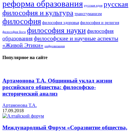
реформа образования
русская
русская идея
философия и культура
трансгуманизм
философия
философия здоровья
философия и религия
философия науки
философия
философия йоги
философские и научные аспекты
образования
«Живой Этики»
цифровизация
Популярное на сайте
Артамонова Т.А. Общинный уклад жизни
российского общества: философско-
исторический анализ
Артамонова Т.А.
17.09.2018
Международный Форум «Соразвитие общества,