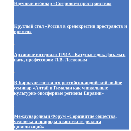
Научный вебинар «Соединяем пространство»
. .
Круглый стол «Россия в средокрестии пространств и
времен»
. .
Архивное интервью ТРИА «Катунь» с док. физ.-мат.
наук, профессором Л.В. Лесковым
. .
В Барнауле состоялся российско-индийский on-line
семинар «Алтай и Гималаи как уникальные
культурно-биосферные регионы Евразии»
. .
Международный Форум «Соразвитие общества,
человека и природы в контексте диалога
цивилизаций»