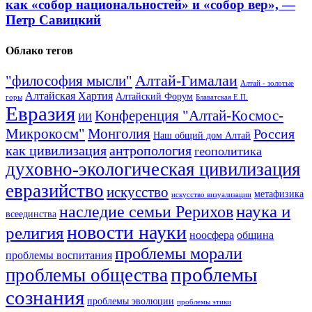
как «собор национальностей» и «собор вер», —
Петр Савицкий
Облако тегов
Алтай-Гималаи
"философия мысли"
Алтай - золотые
Алтайская Хартия
Алтайский Форум
горы
Блаватская Е.П.
Евразия
Конференция "Алтай-Космос-
ИИ
Микрокосм"
Монголия
Россия
Наш общий дом Алтай
как цивилизация
антропология
геополитика
духовно-экологическая цивилизация
евразийство
искусство
метафизика
искусство визуализации
наука и
наследие семьи Рерихов
всеединства
новости науки
религия
ноосфера
община
проблемы морали
проблемы воспитания
проблемы
проблемы общества
сознания
проблемы эволюции
проблемы этики