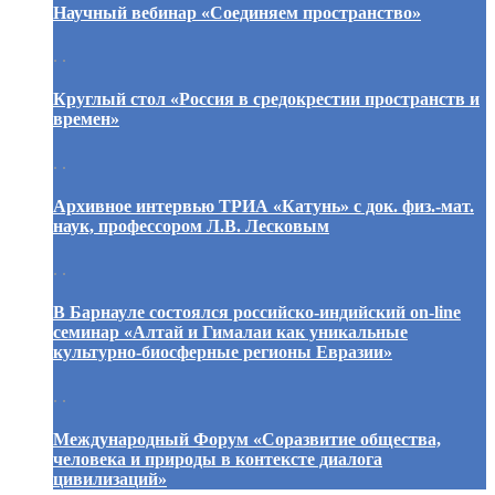
Научный вебинар «Соединяем пространство»
. .
Круглый стол «Россия в средокрестии пространств и
времен»
. .
Архивное интервью ТРИА «Катунь» с док. физ.-мат.
наук, профессором Л.В. Лесковым
. .
В Барнауле состоялся российско-индийский on-line
семинар «Алтай и Гималаи как уникальные
культурно-биосферные регионы Евразии»
. .
Международный Форум «Соразвитие общества,
человека и природы в контексте диалога
цивилизаций»