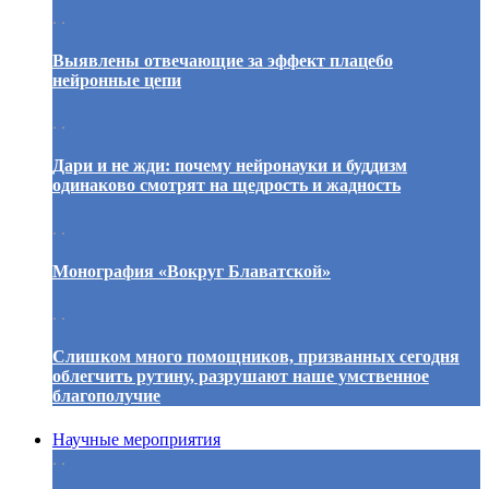
. .
Выявлены отвечающие за эффект плацебо
нейронные цепи
. .
Дари и не жди: почему нейронауки и буддизм
одинаково смотрят на щедрость и жадность
. .
Монография «Вокруг Блаватской»
. .
Слишком много помощников, призванных сегодня
облегчить рутину, разрушают наше умственное
благополучие
Научные мероприятия
. .