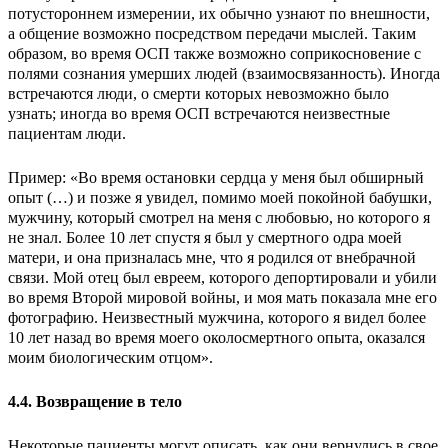
потустороннем измерении, их обычно узнают по внешности,
а общение возможно посредством передачи мыслей. Таким
образом, во время ОСП также возможно соприкосновение с
полями сознания умерших людей (взаимосвязанность). Иногда
встречаются люди, о смерти которых невозможно было
узнать; иногда во время ОСП встречаются неизвестные
пациентам люди.
Пример: «Во время остановки сердца у меня был обширный
опыт (…) и позже я увидел, помимо моей покойной бабушки,
мужчину, который смотрел на меня с любовью, но которого я
не знал. Более 10 лет спустя я был у смертного одра моей
матери, и она призналась мне, что я родился от внебрачной
связи. Мой отец был евреем, которого депортировали и убили
во время Второй мировой войны, и моя мать показала мне его
фотографию. Неизвестный мужчина, которого я видел более
10 лет назад во время моего околосмертного опыта, оказался
моим биологическим отцом».
4.4. Возвращение в тело
Некоторые пациенты могут описать, как они вернулись в свое