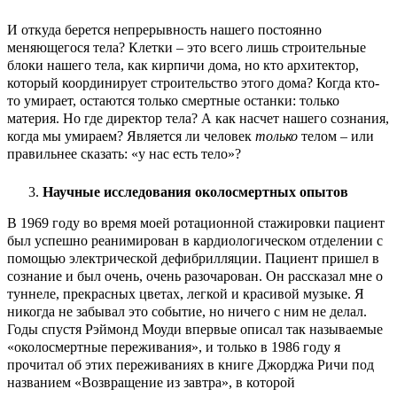
И откуда берется непрерывность нашего постоянно
меняющегося тела? Клетки – это всего лишь строительные
блоки нашего тела, как кирпичи дома, но кто архитектор,
который координирует строительство этого дома? Когда кто-
то умирает, остаются только смертные останки: только
материя. Но где директор тела? А как насчет нашего сознания,
когда мы умираем? Является ли человек
только
телом – или
правильнее сказать: «у нас есть тело»?
Научные исследования околосмертных опытов
В 1969 году во время моей ротационной стажировки пациент
был успешно реанимирован в кардиологическом отделении с
помощью электрической дефибрилляции. Пациент пришел в
сознание и был очень, очень разочарован. Он рассказал мне о
туннеле, прекрасных цветах, легкой и красивой музыке. Я
никогда не забывал это событие, но ничего с ним не делал.
Годы спустя Рэймонд Моуди впервые описал так называемые
«околосмертные переживания», и только в 1986 году я
прочитал об этих переживаниях в книге Джорджа Ричи под
названием «Возвращение из завтра», в которой