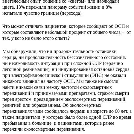
внетелесный опыт, общение со «светом» или наблюдали
цвета, 13% пережили панораму событий жизни и 8%
испытали чувство границы (перехода).
Что может отличать пациентов, которые сообщают об ОСП и
которые составляют небольшой процент от общего числа – от
тех, у кого не было этого опыта?
Мы обнаружили, что ни продолжительность остановки
сердца, ни продолжительность бессознательного состояния,
ни необходимость интубации при сложной СЛР (сердечно-
легочной реанимации), ни индуцированная остановка сердца
при электрофизиологической стимуляции (ЭПС) не оказали
никакого влияния на частоту ОСП. Мы также не смогли
найти никакой связи между частотой околосмертных
переживаний и принимаемыми препаратами, страхом смерти
перед арестом, предвидением околосмертных переживаний,
религией или образованием. Об околосмертных
переживаниях чаще сообщалось людьми в возрасте до 60 лет, а
также пациентами, у которых было более одной СЛР во время
пребывания в больнице, и пациентами, которые ранее
пережили околосмертные переживания.