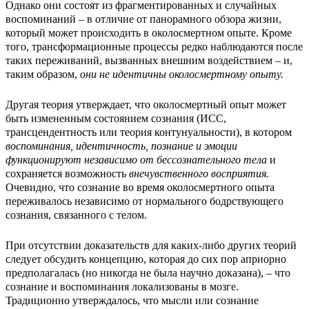
Однако они состоят из фрагментированных и случайных
воспоминаний – в отличие от панорамного обзора жизни,
который может происходить в околосмертном опыте. Кроме
того, трансформационные процессы редко наблюдаются после
таких переживаний, вызванных внешним воздействием – и,
таким образом,
они не идентичны околосмертному опыту.
Другая теория утверждает, что околосмертный опыт может
быть измененным состоянием сознания (ИСС,
трансцендентность или теория контунуальности), в котором
воспоминания, идентичность, познание и эмоции
функционируют независимо от бессознательного тела
и
сохраняется возможность
внечувственного восприятия.
Очевидно, что сознание во время околосмертного опыта
переживалось независимо от нормального бодрствующего
сознания, связанного с телом.
При отсутствии доказательств для каких-либо других теорий
следует обсудить концепцию, которая до сих пор априорно
предполагалась (но никогда не была научно доказана), – что
сознание и воспоминания локализованы в мозге.
Традиционно утверждалось, что мысли или сознание