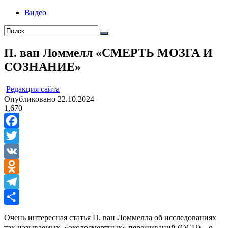
Видео
П. ван Ломмелл «СМЕРТЬ МОЗГА И
СОЗНАНИЕ»
ㅤ
Редакция cайта
Опубликовано
22.10.2024
1,670
Facebook
Twitter
VK
Odnoklassniki
Telegram
Отправить
Очень интересная статья П. ван Ломмелла об исследованиях
так называемых «околосмертных» переживаний (ОСП) – о