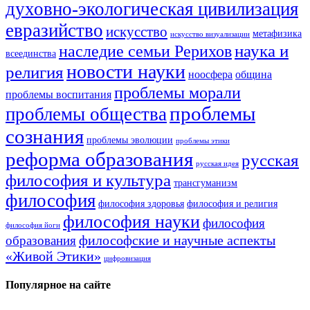
духовно-экологическая цивилизация
евразийство
искусство
метафизика
искусство визуализации
наука и
наследие семьи Рерихов
всеединства
новости науки
религия
ноосфера
община
проблемы морали
проблемы воспитания
проблемы
проблемы общества
сознания
проблемы эволюции
проблемы этики
реформа образования
русская
русская идея
философия и культура
трансгуманизм
философия
философия здоровья
философия и религия
философия науки
философия
философия йоги
философские и научные аспекты
образования
«Живой Этики»
цифровизация
Популярное на сайте