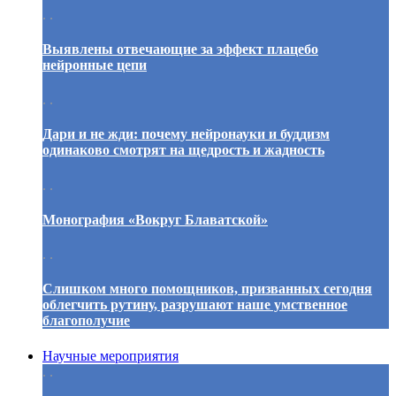
. .
Выявлены отвечающие за эффект плацебо
нейронные цепи
. .
Дари и не жди: почему нейронауки и буддизм
одинаково смотрят на щедрость и жадность
. .
Монография «Вокруг Блаватской»
. .
Слишком много помощников, призванных сегодня
облегчить рутину, разрушают наше умственное
благополучие
Научные мероприятия
. .