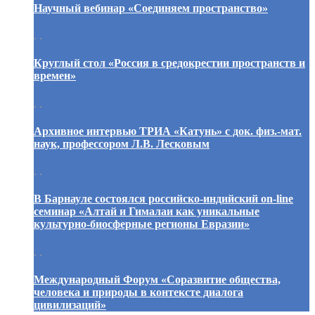
Научный вебинар «Соединяем пространство»
. .
Круглый стол «Россия в средокрестии пространств и
времен»
. .
Архивное интервью ТРИА «Катунь» с док. физ.-мат.
наук, профессором Л.В. Лесковым
. .
В Барнауле состоялся российско-индийский on-line
семинар «Алтай и Гималаи как уникальные
культурно-биосферные регионы Евразии»
. .
Международный Форум «Соразвитие общества,
человека и природы в контексте диалога
цивилизаций»