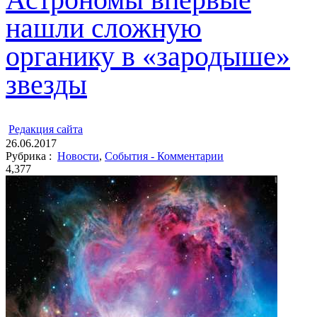
нашли сложную
органику в «зародыше»
звезды
ㅤ
Редакция cайта
26.06.2017
Рубрика :
Новости
,
События - Комментарии
4,377