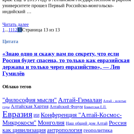
университете прошел Первый Российско-монгольско-
индийский …
Читать далее
1
...
11
12
13
Страница 13 из 13
Цитата
«Знаю одно и скажу вам по секрету, что если
Россия будет спасена, то только как евразийская
держава и только через евразийство», — Лев
Гумилёв
Облако тегов
Алтай-Гималаи
"философия мысли"
Алтай - золотые
Алтайская Хартия
Алтайский Форум
горы
Блаватская Е.П.
Евразия
Конференция "Алтай-Космос-
ИИ
Микрокосм"
Монголия
Россия
Наш общий дом Алтай
как цивилизация
антропология
геополитика