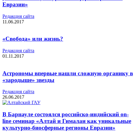
Евразии»
Редакция cайта
11.06.2017
«Свобода» или жизнь?
Редакция cайта
01.11.2017
Астрономы впервые нашли сложную органику в
«зародыше» звезды
Редакция cайта
26.06.2017
В Барнауле состоялся российско-индийский on-
line семинар «Алтай и Гималаи как уникальные
культурно-биосферные регионы Евразии»