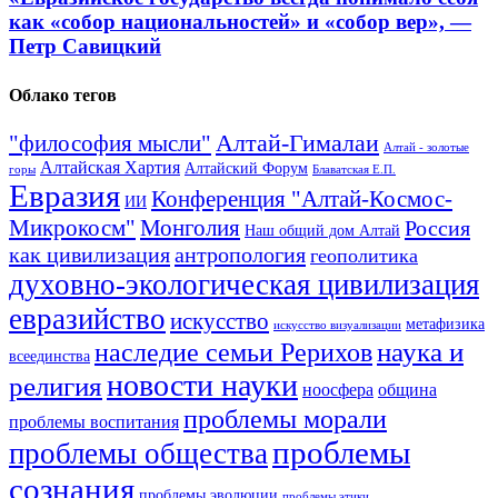
как «собор национальностей» и «собор вер», —
Петр Савицкий
Облако тегов
Алтай-Гималаи
"философия мысли"
Алтай - золотые
Алтайская Хартия
Алтайский Форум
горы
Блаватская Е.П.
Евразия
Конференция "Алтай-Космос-
ИИ
Микрокосм"
Монголия
Россия
Наш общий дом Алтай
как цивилизация
антропология
геополитика
духовно-экологическая цивилизация
евразийство
искусство
метафизика
искусство визуализации
наука и
наследие семьи Рерихов
всеединства
новости науки
религия
ноосфера
община
проблемы морали
проблемы воспитания
проблемы
проблемы общества
сознания
проблемы эволюции
проблемы этики