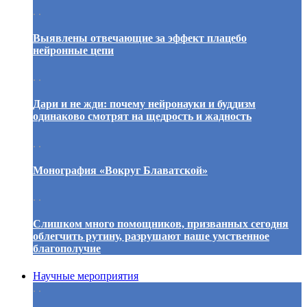
. .
Выявлены отвечающие за эффект плацебо
нейронные цепи
. .
Дари и не жди: почему нейронауки и буддизм
одинаково смотрят на щедрость и жадность
. .
Монография «Вокруг Блаватской»
. .
Слишком много помощников, призванных сегодня
облегчить рутину, разрушают наше умственное
благополучие
Научные мероприятия
. .