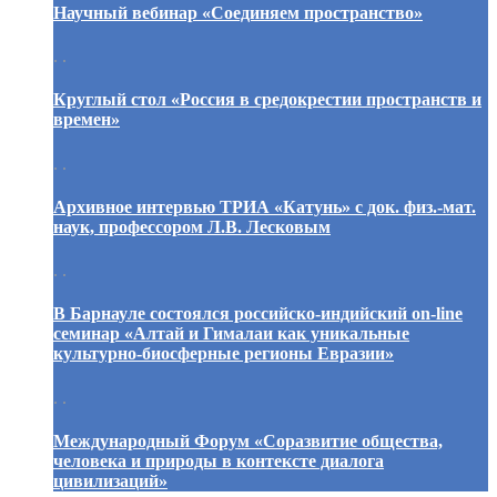
Научный вебинар «Соединяем пространство»
. .
Круглый стол «Россия в средокрестии пространств и
времен»
. .
Архивное интервью ТРИА «Катунь» с док. физ.-мат.
наук, профессором Л.В. Лесковым
. .
В Барнауле состоялся российско-индийский on-line
семинар «Алтай и Гималаи как уникальные
культурно-биосферные регионы Евразии»
. .
Международный Форум «Соразвитие общества,
человека и природы в контексте диалога
цивилизаций»