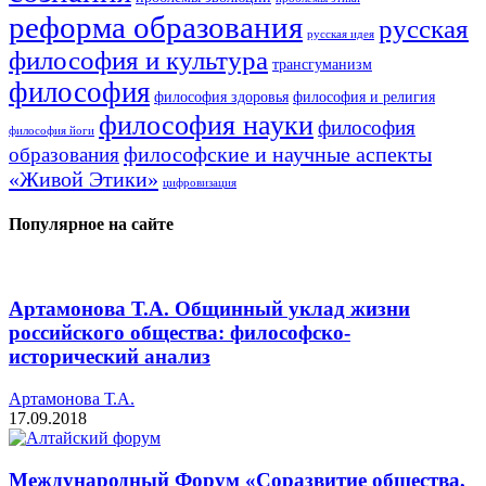
реформа образования
русская
русская идея
философия и культура
трансгуманизм
философия
философия здоровья
философия и религия
философия науки
философия
философия йоги
философские и научные аспекты
образования
«Живой Этики»
цифровизация
Популярное на сайте
Артамонова Т.А. Общинный уклад жизни
российского общества: философско-
исторический анализ
Артамонова Т.А.
17.09.2018
Международный Форум «Соразвитие общества,