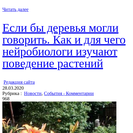
Читать далее
Если бы деревья могли
говорить. Как и для чего
нейробиологи изучают
поведение растений
ㅤ
Редакция cайта
28.03.2020
Рубрика :
Новости
,
События - Комментарии
968