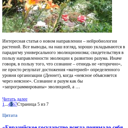
Интересная статья о новом направлении – нейробиологии
растений. Все выводы, на наш взгляд, хорошо укладываются в
парадигму универсального эволюционизма; свидетельствуя в
пользу направленности эволюции к развитию разума. Иначе
говоря, в пользу того, что сознание – отнюдь не «вторично»,
не просто результат достижения «материей» определенного
уровня организации (Деннет), когда «неясное объясняется
через неясное». Сознание и разум как бы
«запрограммированы» эволюцией, а …
Читать далее
1
...
4
5
6
7
Страница 5 из 7
Цитата
«Евразийское государство всегда понимало себя